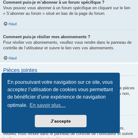
Comment puis-je m’abonner à un forum spécifique ?
Vous pouvez vous abonner à un forum spécifique en cliquant sur le lien
« S’abonner au forum » situé en bas de la page du forum.
Haut
Comment puis-je résilier mes abonnements ?
Pour résilier vos abonnements, veuillez vous rendre dans le panneau de
contrôle de l’utilisateur et suivre le lien vers vos abonnements.
Haut
Pièces jointes
En poursuivant votre navigation sur ce site, vous
Quelles pièces jointes sont autorisées sur ce forum ?
Chaque administrateur peut autoriser ou interdire certains types de pièces
acceptez l’utilisation de cookies vous permettant
jointes. Si vous n’êtes pas certain de savoir ce qui est autorisé ou non,
de bénéficier d’une expérience de navigation
nous vous invitons à contacter un administrateur du forum.
optimale.
En savoir plus…
Haut
J’accepte
Comment puis-je retrouver toutes mes pièces jointes ?
Pour retrouver la liste des pièces jointes que vous avez transférées,
veuillez vous rendre dans le panneau de contrôle de l’utilisateur et suivre