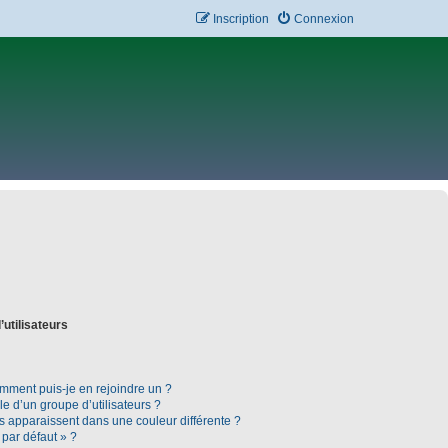
Inscription
Connexion
’utilisateurs
omment puis-je en rejoindre un ?
 d’un groupe d’utilisateurs ?
rs apparaissent dans une couleur différente ?
 par défaut » ?