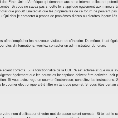
i des États-Unis d’Amérique qui demande aux sites internet collectant poten
ernés. Si vous ne savez pas si cette loi s’applique également aux mineurs â
ez noter que phpBB Limited et que les propriétaires de ce forum ne peuvent pas
n « Qui dois-je contacter à propos de problèmes d’abus ou d’ordres légaux liés
ions afin d’empêcher les nouveaux visiteurs de s’inscrire. De même, il est éga
 Pour plus d’informations, veuillez contacter un administrateur du forum.
se soient corrects. Si la fonctionnalité de la COPPA est activée et que vous a
xigeront également que les nouvelles inscriptions doivent être activées, soit
iption. Si vous aviez reçu un courrier électronique, consultez les instructions
 courrier électronique a été filtré en tant que pourriel. Si vous êtes certain 
 votre nom d’utilisateur et votre mot de passe soient corrects. Si tel est le 