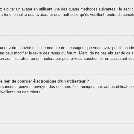
z ajouter un avatar en utilisant une des quatre méthodes suivantes : le service
 fonctionnalité des avatars et des méthodes qu’ils veuillent rendre disponibl
quent votre activité selon le nombre de messages que vous avez publié ou iden
rum peut modifier le texte des rangs du forum. Merci de ne pas abuser de ce
t un administrateur ou un modérateur pourra vous sanctionner en abaissant v
 lien de courrier électronique d’un utilisateur ?
teurs inscrits peuvent envoyer des courriers électroniques aux autres utilisate
veillants ou des robots.