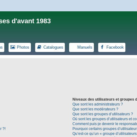
ses d'avant 1983
ns
Photos
Catalogues
Manuels
Facebook
Niveaux des utilisateurs et groupes d
Que sont les administrateurs ?
Que sont les modérateurs ?
Que sont les groupes d’utilisateurs ?
Où sont les groupes d’utilisateurs et c
Comment puis-je devenir le responsable
r ?!
Pourquoi certains groupes d’utilisateu
Qu’est-ce qu’un « groupe d’utilisateurs