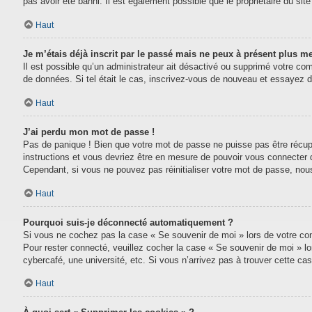
pas avoir été banni. Il est également possible que le propriétaire du site 
Haut
Je m’étais déjà inscrit par le passé mais ne peux à présent plus m
Il est possible qu’un administrateur ait désactivé ou supprimé votre com
de données. Si tel était le cas, inscrivez-vous de nouveau et essayez 
Haut
J’ai perdu mon mot de passe !
Pas de panique ! Bien que votre mot de passe ne puisse pas être récupéré
instructions et vous devriez être en mesure de pouvoir vous connecter
Cependant, si vous ne pouvez pas réinitialiser votre mot de passe, nou
Haut
Pourquoi suis-je déconnecté automatiquement ?
Si vous ne cochez pas la case « Se souvenir de moi » lors de votre conn
Pour rester connecté, veuillez cocher la case « Se souvenir de moi » l
cybercafé, une université, etc. Si vous n’arrivez pas à trouver cette cas
Haut