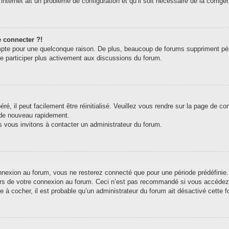
internet ait un problème de configuration et qu’il soit nécessaire de la corriger
e connecter ?!
pte pour une quelconque raison. De plus, beaucoup de forums suppriment périodi
de participer plus activement aux discussions du forum.
, il peut facilement être réinitialisé. Veuillez vous rendre sur la page de c
 de nouveau rapidement.
s vous invitons à contacter un administrateur du forum.
exion au forum, vous ne resterez connecté que pour une période prédéfinie. C
ors de votre connexion au forum. Ceci n’est pas recommandé si vous accédez 
e à cocher, il est probable qu’un administrateur du forum ait désactivé cette fo