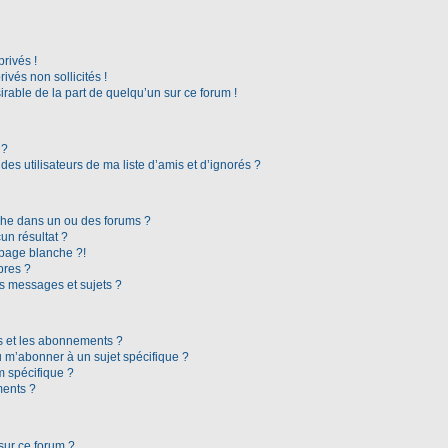
rivés !
vés non sollicités !
irable de la part de quelqu’un sur ce forum !
 ?
es utilisateurs de ma liste d’amis et d’ignorés ?
che dans un ou des forums ?
n résultat ?
page blanche ?!
bres ?
s messages et sujets ?
ris et les abonnements ?
 m’abonner à un sujet spécifique ?
 spécifique ?
ments ?
sur ce forum ?