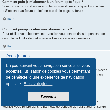
Comment puis-je m’abonner à un forum spécifique ?
Vous pouvez vous abonner à un forum spécifique en cliquant sur le lien
« S’abonner au forum » situé en bas de la page du forum.
Haut
Comment puis-je résilier mes abonnements ?
Pour résilier vos abonnements, veuillez vous rendre dans le panneau de
contrôle de l’utilisateur et suivre le lien vers vos abonnements.
Haut
Pièces jointes
En poursuivant votre navigation sur ce site, vous
Quelles pièces jointes sont autorisées sur ce forum ?
Chaque administrateur peut autoriser ou interdire certains types de pièces
acceptez l’utilisation de cookies vous permettant
jointes. Si vous n’êtes pas certain de savoir ce qui est autorisé ou non,
de bénéficier d’une expérience de navigation
nous vous invitons à contacter un administrateur du forum.
optimale.
En savoir plus…
Haut
J’accepte
Comment puis-je retrouver toutes mes pièces jointes ?
Pour retrouver la liste des pièces jointes que vous avez transférées,
veuillez vous rendre dans le panneau de contrôle de l’utilisateur et suivre