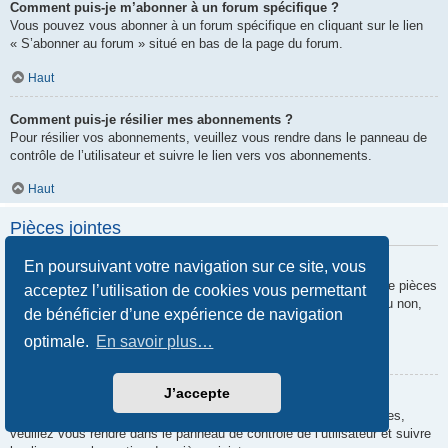
Comment puis-je m’abonner à un forum spécifique ?
Vous pouvez vous abonner à un forum spécifique en cliquant sur le lien
« S’abonner au forum » situé en bas de la page du forum.
Haut
Comment puis-je résilier mes abonnements ?
Pour résilier vos abonnements, veuillez vous rendre dans le panneau de
contrôle de l’utilisateur et suivre le lien vers vos abonnements.
Haut
Pièces jointes
En poursuivant votre navigation sur ce site, vous
Quelles pièces jointes sont autorisées sur ce forum ?
Chaque administrateur peut autoriser ou interdire certains types de pièces
acceptez l’utilisation de cookies vous permettant
jointes. Si vous n’êtes pas certain de savoir ce qui est autorisé ou non,
de bénéficier d’une expérience de navigation
nous vous invitons à contacter un administrateur du forum.
optimale.
En savoir plus…
Haut
J’accepte
Comment puis-je retrouver toutes mes pièces jointes ?
Pour retrouver la liste des pièces jointes que vous avez transférées,
veuillez vous rendre dans le panneau de contrôle de l’utilisateur et suivre