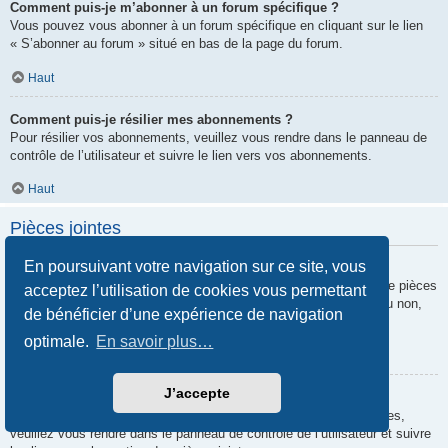
Comment puis-je m’abonner à un forum spécifique ?
Vous pouvez vous abonner à un forum spécifique en cliquant sur le lien
« S’abonner au forum » situé en bas de la page du forum.
Haut
Comment puis-je résilier mes abonnements ?
Pour résilier vos abonnements, veuillez vous rendre dans le panneau de
contrôle de l’utilisateur et suivre le lien vers vos abonnements.
Haut
Pièces jointes
En poursuivant votre navigation sur ce site, vous
Quelles pièces jointes sont autorisées sur ce forum ?
Chaque administrateur peut autoriser ou interdire certains types de pièces
acceptez l’utilisation de cookies vous permettant
jointes. Si vous n’êtes pas certain de savoir ce qui est autorisé ou non,
de bénéficier d’une expérience de navigation
nous vous invitons à contacter un administrateur du forum.
optimale.
En savoir plus…
Haut
J’accepte
Comment puis-je retrouver toutes mes pièces jointes ?
Pour retrouver la liste des pièces jointes que vous avez transférées,
veuillez vous rendre dans le panneau de contrôle de l’utilisateur et suivre