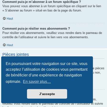
Comment puis-je m’abonner à un forum spécifique ?
Vous pouvez vous abonner à un forum spécifique en cliquant sur le lien
« S’abonner au forum » situé en bas de la page du forum.
Haut
Comment puis-je résilier mes abonnements ?
Pour résilier vos abonnements, veuillez vous rendre dans le panneau de
contrôle de l’utilisateur et suivre le lien vers vos abonnements.
Haut
Pièces jointes
En poursuivant votre navigation sur ce site, vous
Quelles pièces jointes sont autorisées sur ce forum ?
Chaque administrateur peut autoriser ou interdire certains types de pièces
acceptez l’utilisation de cookies vous permettant
jointes. Si vous n’êtes pas certain de savoir ce qui est autorisé ou non,
de bénéficier d’une expérience de navigation
nous vous invitons à contacter un administrateur du forum.
optimale.
En savoir plus…
Haut
J’accepte
Comment puis-je retrouver toutes mes pièces jointes ?
Pour retrouver la liste des pièces jointes que vous avez transférées,
veuillez vous rendre dans le panneau de contrôle de l’utilisateur et suivre