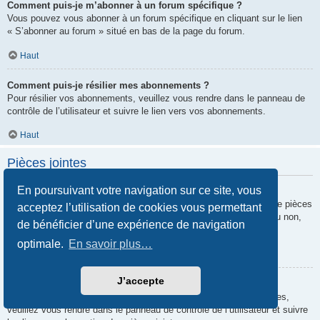
Comment puis-je m’abonner à un forum spécifique ?
Vous pouvez vous abonner à un forum spécifique en cliquant sur le lien
« S’abonner au forum » situé en bas de la page du forum.
Haut
Comment puis-je résilier mes abonnements ?
Pour résilier vos abonnements, veuillez vous rendre dans le panneau de
contrôle de l’utilisateur et suivre le lien vers vos abonnements.
Haut
Pièces jointes
En poursuivant votre navigation sur ce site, vous
Quelles pièces jointes sont autorisées sur ce forum ?
Chaque administrateur peut autoriser ou interdire certains types de pièces
acceptez l’utilisation de cookies vous permettant
jointes. Si vous n’êtes pas certain de savoir ce qui est autorisé ou non,
de bénéficier d’une expérience de navigation
nous vous invitons à contacter un administrateur du forum.
optimale.
En savoir plus…
Haut
J’accepte
Comment puis-je retrouver toutes mes pièces jointes ?
Pour retrouver la liste des pièces jointes que vous avez transférées,
veuillez vous rendre dans le panneau de contrôle de l’utilisateur et suivre