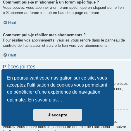
Comment puis-je m’abonner à un forum spécifique ?
Vous pouvez vous abonner à un forum spécifique en cliquant sur le lien
« S’abonner au forum » situé en bas de la page du forum.
Haut
Comment puis-je résilier mes abonnements ?
Pour résilier vos abonnements, veuillez vous rendre dans le panneau de
contrôle de l’utilisateur et suivre le lien vers vos abonnements.
Haut
Pièces jointes
En poursuivant votre navigation sur ce site, vous
Quelles pièces jointes sont autorisées sur ce forum ?
Chaque administrateur peut autoriser ou interdire certains types de pièces
acceptez l’utilisation de cookies vous permettant
jointes. Si vous n’êtes pas certain de savoir ce qui est autorisé ou non,
de bénéficier d’une expérience de navigation
nous vous invitons à contacter un administrateur du forum.
optimale.
En savoir plus…
Haut
J’accepte
Comment puis-je retrouver toutes mes pièces jointes ?
Pour retrouver la liste des pièces jointes que vous avez transférées,
veuillez vous rendre dans le panneau de contrôle de l’utilisateur et suivre