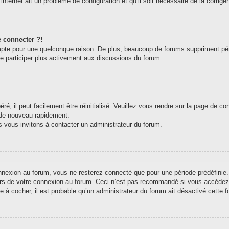
internet ait un problème de configuration et qu’il soit nécessaire de la corriger
e connecter ?!
pte pour une quelconque raison. De plus, beaucoup de forums suppriment périodi
de participer plus activement aux discussions du forum.
, il peut facilement être réinitialisé. Veuillez vous rendre sur la page de c
 de nouveau rapidement.
s vous invitons à contacter un administrateur du forum.
exion au forum, vous ne resterez connecté que pour une période prédéfinie. C
ors de votre connexion au forum. Ceci n’est pas recommandé si vous accédez 
e à cocher, il est probable qu’un administrateur du forum ait désactivé cette fo