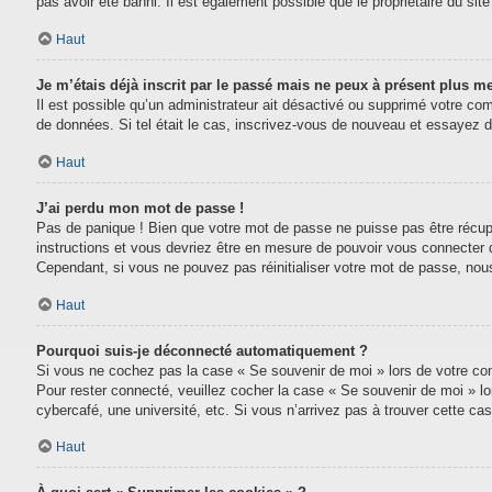
pas avoir été banni. Il est également possible que le propriétaire du site 
Haut
Je m’étais déjà inscrit par le passé mais ne peux à présent plus m
Il est possible qu’un administrateur ait désactivé ou supprimé votre com
de données. Si tel était le cas, inscrivez-vous de nouveau et essayez 
Haut
J’ai perdu mon mot de passe !
Pas de panique ! Bien que votre mot de passe ne puisse pas être récupéré
instructions et vous devriez être en mesure de pouvoir vous connecter
Cependant, si vous ne pouvez pas réinitialiser votre mot de passe, nou
Haut
Pourquoi suis-je déconnecté automatiquement ?
Si vous ne cochez pas la case « Se souvenir de moi » lors de votre conn
Pour rester connecté, veuillez cocher la case « Se souvenir de moi » l
cybercafé, une université, etc. Si vous n’arrivez pas à trouver cette cas
Haut