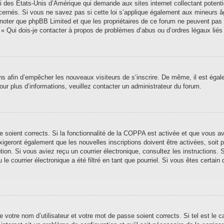
i des États-Unis d’Amérique qui demande aux sites internet collectant poten
ernés. Si vous ne savez pas si cette loi s’applique également aux mineurs â
ez noter que phpBB Limited et que les propriétaires de ce forum ne peuvent pas
n « Qui dois-je contacter à propos de problèmes d’abus ou d’ordres légaux liés
ions afin d’empêcher les nouveaux visiteurs de s’inscrire. De même, il est éga
 Pour plus d’informations, veuillez contacter un administrateur du forum.
se soient corrects. Si la fonctionnalité de la COPPA est activée et que vous a
xigeront également que les nouvelles inscriptions doivent être activées, soit
iption. Si vous aviez reçu un courrier électronique, consultez les instructions
 courrier électronique a été filtré en tant que pourriel. Si vous êtes certain 
 votre nom d’utilisateur et votre mot de passe soient corrects. Si tel est le 