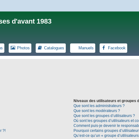
ses d'avant 1983
ns
Photos
Catalogues
Manuels
Facebook
Niveaux des utilisateurs et groupes d
Que sont les administrateurs ?
Que sont les modérateurs ?
Que sont les groupes d’utilisateurs ?
Où sont les groupes d’utilisateurs et c
Comment puis-je devenir le responsable
r ?!
Pourquoi certains groupes d’utilisateu
Qu’est-ce qu’un « groupe d’utilisateurs