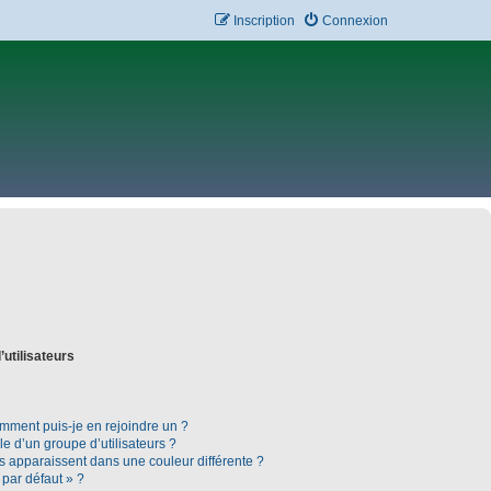
Inscription
Connexion
’utilisateurs
omment puis-je en rejoindre un ?
 d’un groupe d’utilisateurs ?
rs apparaissent dans une couleur différente ?
 par défaut » ?