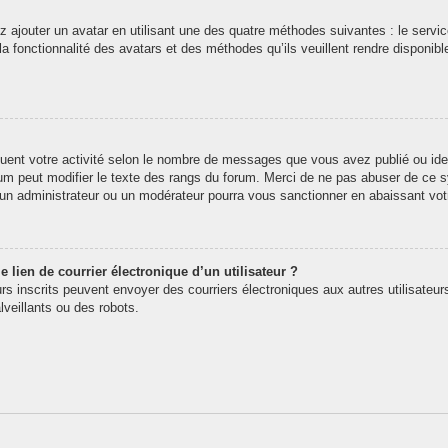
z ajouter un avatar en utilisant une des quatre méthodes suivantes : le service
 fonctionnalité des avatars et des méthodes qu’ils veuillent rendre disponibl
quent votre activité selon le nombre de messages que vous avez publié ou iden
rum peut modifier le texte des rangs du forum. Merci de ne pas abuser de ce
t un administrateur ou un modérateur pourra vous sanctionner en abaissant v
 lien de courrier électronique d’un utilisateur ?
teurs inscrits peuvent envoyer des courriers électroniques aux autres utilisate
veillants ou des robots.