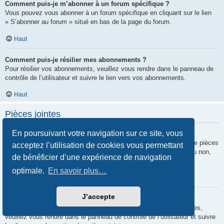
Comment puis-je m’abonner à un forum spécifique ?
Vous pouvez vous abonner à un forum spécifique en cliquant sur le lien
« S’abonner au forum » situé en bas de la page du forum.
Haut
Comment puis-je résilier mes abonnements ?
Pour résilier vos abonnements, veuillez vous rendre dans le panneau de
contrôle de l’utilisateur et suivre le lien vers vos abonnements.
Haut
Pièces jointes
En poursuivant votre navigation sur ce site, vous
Quelles pièces jointes sont autorisées sur ce forum ?
Chaque administrateur peut autoriser ou interdire certains types de pièces
acceptez l’utilisation de cookies vous permettant
jointes. Si vous n’êtes pas certain de savoir ce qui est autorisé ou non,
de bénéficier d’une expérience de navigation
nous vous invitons à contacter un administrateur du forum.
optimale.
En savoir plus…
Haut
J’accepte
Comment puis-je retrouver toutes mes pièces jointes ?
Pour retrouver la liste des pièces jointes que vous avez transférées,
veuillez vous rendre dans le panneau de contrôle de l’utilisateur et suivre