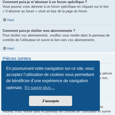
Comment puis-je m’abonner à un forum spécifique ?
Vous pouvez vous abonner à un forum spécifique en cliquant sur le lien
« S’abonner au forum » situé en bas de la page du forum.
Haut
Comment puis-je résilier mes abonnements ?
Pour résilier vos abonnements, veuillez vous rendre dans le panneau de
contrôle de l’utilisateur et suivre le lien vers vos abonnements.
Haut
Pièces jointes
En poursuivant votre navigation sur ce site, vous
Quelles pièces jointes sont autorisées sur ce forum ?
Chaque administrateur peut autoriser ou interdire certains types de pièces
acceptez l’utilisation de cookies vous permettant
jointes. Si vous n’êtes pas certain de savoir ce qui est autorisé ou non,
de bénéficier d’une expérience de navigation
nous vous invitons à contacter un administrateur du forum.
optimale.
En savoir plus…
Haut
J’accepte
Comment puis-je retrouver toutes mes pièces jointes ?
Pour retrouver la liste des pièces jointes que vous avez transférées,
veuillez vous rendre dans le panneau de contrôle de l’utilisateur et suivre