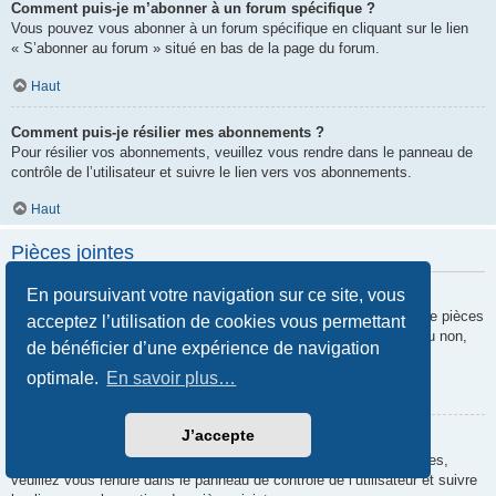
Comment puis-je m’abonner à un forum spécifique ?
Vous pouvez vous abonner à un forum spécifique en cliquant sur le lien
« S’abonner au forum » situé en bas de la page du forum.
Haut
Comment puis-je résilier mes abonnements ?
Pour résilier vos abonnements, veuillez vous rendre dans le panneau de
contrôle de l’utilisateur et suivre le lien vers vos abonnements.
Haut
Pièces jointes
En poursuivant votre navigation sur ce site, vous
Quelles pièces jointes sont autorisées sur ce forum ?
Chaque administrateur peut autoriser ou interdire certains types de pièces
acceptez l’utilisation de cookies vous permettant
jointes. Si vous n’êtes pas certain de savoir ce qui est autorisé ou non,
de bénéficier d’une expérience de navigation
nous vous invitons à contacter un administrateur du forum.
optimale.
En savoir plus…
Haut
J’accepte
Comment puis-je retrouver toutes mes pièces jointes ?
Pour retrouver la liste des pièces jointes que vous avez transférées,
veuillez vous rendre dans le panneau de contrôle de l’utilisateur et suivre