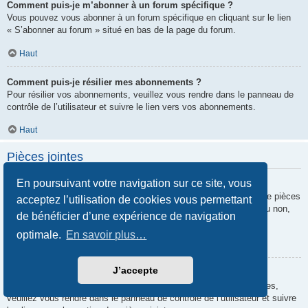
Comment puis-je m’abonner à un forum spécifique ?
Vous pouvez vous abonner à un forum spécifique en cliquant sur le lien
« S’abonner au forum » situé en bas de la page du forum.
Haut
Comment puis-je résilier mes abonnements ?
Pour résilier vos abonnements, veuillez vous rendre dans le panneau de
contrôle de l’utilisateur et suivre le lien vers vos abonnements.
Haut
Pièces jointes
En poursuivant votre navigation sur ce site, vous
Quelles pièces jointes sont autorisées sur ce forum ?
Chaque administrateur peut autoriser ou interdire certains types de pièces
acceptez l’utilisation de cookies vous permettant
jointes. Si vous n’êtes pas certain de savoir ce qui est autorisé ou non,
de bénéficier d’une expérience de navigation
nous vous invitons à contacter un administrateur du forum.
optimale.
En savoir plus…
Haut
J’accepte
Comment puis-je retrouver toutes mes pièces jointes ?
Pour retrouver la liste des pièces jointes que vous avez transférées,
veuillez vous rendre dans le panneau de contrôle de l’utilisateur et suivre