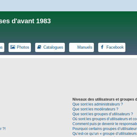
ses d'avant 1983
ns
Photos
Catalogues
Manuels
Facebook
Niveaux des utilisateurs et groupes d
Que sont les administrateurs ?
Que sont les modérateurs ?
Que sont les groupes d’utilisateurs ?
Où sont les groupes d’utilisateurs et c
Comment puis-je devenir le responsable
r ?!
Pourquoi certains groupes d’utilisateu
Qu’est-ce qu’un « groupe d’utilisateurs