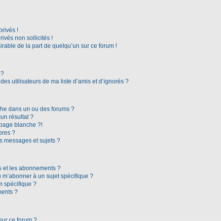
rivés !
vés non sollicités !
irable de la part de quelqu’un sur ce forum !
 ?
es utilisateurs de ma liste d’amis et d’ignorés ?
che dans un ou des forums ?
n résultat ?
page blanche ?!
bres ?
s messages et sujets ?
ris et les abonnements ?
 m’abonner à un sujet spécifique ?
 spécifique ?
ments ?
sur ce forum ?