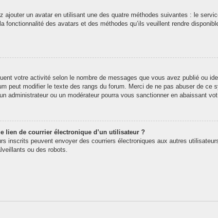
z ajouter un avatar en utilisant une des quatre méthodes suivantes : le service
 fonctionnalité des avatars et des méthodes qu’ils veuillent rendre disponibl
quent votre activité selon le nombre de messages que vous avez publié ou iden
rum peut modifier le texte des rangs du forum. Merci de ne pas abuser de ce
t un administrateur ou un modérateur pourra vous sanctionner en abaissant v
 lien de courrier électronique d’un utilisateur ?
teurs inscrits peuvent envoyer des courriers électroniques aux autres utilisate
veillants ou des robots.