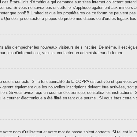
i des États-Unis d’Amérique qui demande aux sites internet collectant poten
ernés. Si vous ne savez pas si cette loi s’applique également aux mineurs â
ez noter que phpBB Limited et que les propriétaires de ce forum ne peuvent pas
n « Qui dois-je contacter à propos de problèmes d’abus ou d’ordres légaux liés
ions afin d’empêcher les nouveaux visiteurs de s’inscrire. De même, il est éga
 Pour plus d’informations, veuillez contacter un administrateur du forum.
se soient corrects. Si la fonctionnalité de la COPPA est activée et que vous a
xigeront également que les nouvelles inscriptions doivent être activées, soit
iption. Si vous aviez reçu un courrier électronique, consultez les instructions
 courrier électronique a été filtré en tant que pourriel. Si vous êtes certain 
 votre nom d’utilisateur et votre mot de passe soient corrects. Si tel est le 