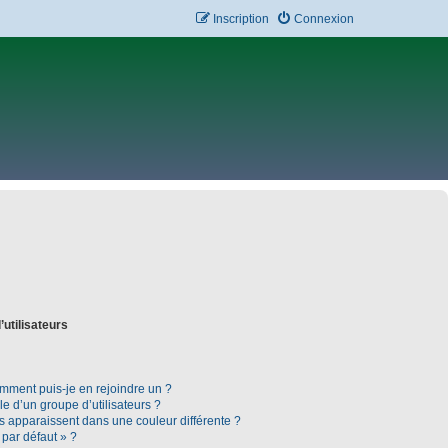
Inscription
Connexion
’utilisateurs
omment puis-je en rejoindre un ?
 d’un groupe d’utilisateurs ?
rs apparaissent dans une couleur différente ?
 par défaut » ?