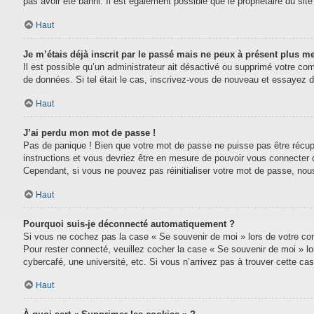
pas avoir été banni. Il est également possible que le propriétaire du site 
Haut
Je m’étais déjà inscrit par le passé mais ne peux à présent plus m
Il est possible qu’un administrateur ait désactivé ou supprimé votre com
de données. Si tel était le cas, inscrivez-vous de nouveau et essayez 
Haut
J’ai perdu mon mot de passe !
Pas de panique ! Bien que votre mot de passe ne puisse pas être récupéré
instructions et vous devriez être en mesure de pouvoir vous connecter
Cependant, si vous ne pouvez pas réinitialiser votre mot de passe, nou
Haut
Pourquoi suis-je déconnecté automatiquement ?
Si vous ne cochez pas la case « Se souvenir de moi » lors de votre conn
Pour rester connecté, veuillez cocher la case « Se souvenir de moi » l
cybercafé, une université, etc. Si vous n’arrivez pas à trouver cette cas
Haut