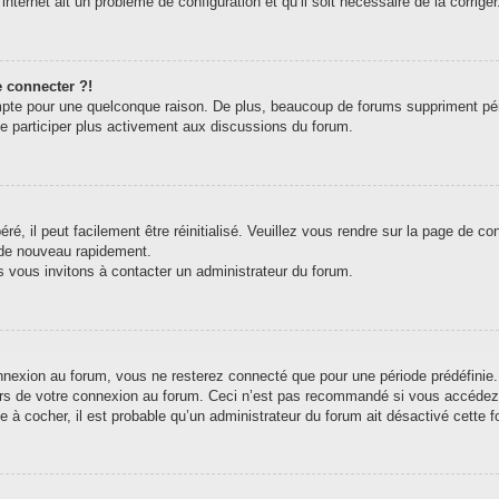
internet ait un problème de configuration et qu’il soit nécessaire de la corriger
e connecter ?!
pte pour une quelconque raison. De plus, beaucoup de forums suppriment périodi
de participer plus activement aux discussions du forum.
, il peut facilement être réinitialisé. Veuillez vous rendre sur la page de c
 de nouveau rapidement.
s vous invitons à contacter un administrateur du forum.
exion au forum, vous ne resterez connecté que pour une période prédéfinie. C
ors de votre connexion au forum. Ceci n’est pas recommandé si vous accédez 
e à cocher, il est probable qu’un administrateur du forum ait désactivé cette fo