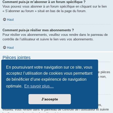
Comment puis-je m’abonner à un forum spécifique ?
Vous pouvez vous abonner à un forum spécifique en cliquant sur le lien
« S’abonner au forum » situé en bas de la page du forum.
Haut
Comment puis-je résilier mes abonnements ?
Pour résilier vos abonnements, veuillez vous rendre dans le panneau de
contrôle de l’utilisateur et suivre le lien vers vos abonnements.
Haut
Pièces jointes
En poursuivant votre navigation sur ce site, vous
Quelles pièces jointes sont autorisées sur ce forum ?
Chaque administrateur peut autoriser ou interdire certains types de pièces
acceptez l’utilisation de cookies vous permettant
jointes. Si vous n’êtes pas certain de savoir ce qui est autorisé ou non,
de bénéficier d’une expérience de navigation
nous vous invitons à contacter un administrateur du forum.
optimale.
En savoir plus…
Haut
J’accepte
Comment puis-je retrouver toutes mes pièces jointes ?
Pour retrouver la liste des pièces jointes que vous avez transférées,
veuillez vous rendre dans le panneau de contrôle de l’utilisateur et suivre