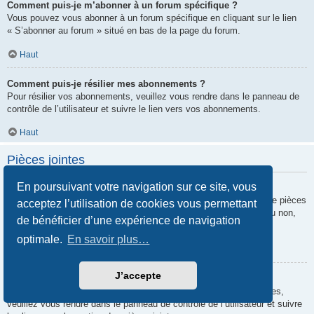
Comment puis-je m’abonner à un forum spécifique ?
Vous pouvez vous abonner à un forum spécifique en cliquant sur le lien
« S’abonner au forum » situé en bas de la page du forum.
Haut
Comment puis-je résilier mes abonnements ?
Pour résilier vos abonnements, veuillez vous rendre dans le panneau de
contrôle de l’utilisateur et suivre le lien vers vos abonnements.
Haut
Pièces jointes
En poursuivant votre navigation sur ce site, vous
Quelles pièces jointes sont autorisées sur ce forum ?
Chaque administrateur peut autoriser ou interdire certains types de pièces
acceptez l’utilisation de cookies vous permettant
jointes. Si vous n’êtes pas certain de savoir ce qui est autorisé ou non,
de bénéficier d’une expérience de navigation
nous vous invitons à contacter un administrateur du forum.
optimale.
En savoir plus…
Haut
J’accepte
Comment puis-je retrouver toutes mes pièces jointes ?
Pour retrouver la liste des pièces jointes que vous avez transférées,
veuillez vous rendre dans le panneau de contrôle de l’utilisateur et suivre