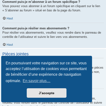
Comment puis-je m’abonner à un forum spécifique ?
Vous pouvez vous abonner à un forum spécifique en cliquant sur le lien
« S’abonner au forum » situé en bas de la page du forum.
Haut
Comment puis-je résilier mes abonnements ?
Pour résilier vos abonnements, veuillez vous rendre dans le panneau de
contrôle de l’utilisateur et suivre le lien vers vos abonnements.
Haut
Pièces jointes
En poursuivant votre navigation sur ce site, vous
Quelles pièces jointes sont autorisées sur ce forum ?
Chaque administrateur peut autoriser ou interdire certains types de pièces
acceptez l’utilisation de cookies vous permettant
jointes. Si vous n’êtes pas certain de savoir ce qui est autorisé ou non,
de bénéficier d’une expérience de navigation
nous vous invitons à contacter un administrateur du forum.
optimale.
En savoir plus…
Haut
J’accepte
Comment puis-je retrouver toutes mes pièces jointes ?
Pour retrouver la liste des pièces jointes que vous avez transférées,
veuillez vous rendre dans le panneau de contrôle de l’utilisateur et suivre