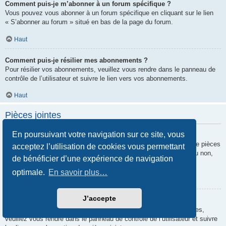
Comment puis-je m’abonner à un forum spécifique ?
Vous pouvez vous abonner à un forum spécifique en cliquant sur le lien
« S’abonner au forum » situé en bas de la page du forum.
Haut
Comment puis-je résilier mes abonnements ?
Pour résilier vos abonnements, veuillez vous rendre dans le panneau de
contrôle de l’utilisateur et suivre le lien vers vos abonnements.
Haut
Pièces jointes
En poursuivant votre navigation sur ce site, vous
Quelles pièces jointes sont autorisées sur ce forum ?
Chaque administrateur peut autoriser ou interdire certains types de pièces
acceptez l’utilisation de cookies vous permettant
jointes. Si vous n’êtes pas certain de savoir ce qui est autorisé ou non,
de bénéficier d’une expérience de navigation
nous vous invitons à contacter un administrateur du forum.
optimale.
En savoir plus…
Haut
J’accepte
Comment puis-je retrouver toutes mes pièces jointes ?
Pour retrouver la liste des pièces jointes que vous avez transférées,
veuillez vous rendre dans le panneau de contrôle de l’utilisateur et suivre