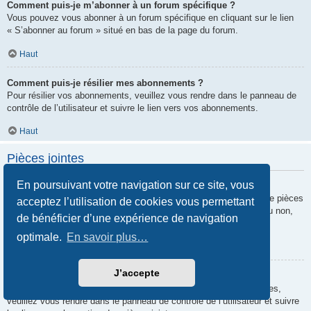
Comment puis-je m’abonner à un forum spécifique ?
Vous pouvez vous abonner à un forum spécifique en cliquant sur le lien
« S’abonner au forum » situé en bas de la page du forum.
Haut
Comment puis-je résilier mes abonnements ?
Pour résilier vos abonnements, veuillez vous rendre dans le panneau de
contrôle de l’utilisateur et suivre le lien vers vos abonnements.
Haut
Pièces jointes
En poursuivant votre navigation sur ce site, vous
Quelles pièces jointes sont autorisées sur ce forum ?
Chaque administrateur peut autoriser ou interdire certains types de pièces
acceptez l’utilisation de cookies vous permettant
jointes. Si vous n’êtes pas certain de savoir ce qui est autorisé ou non,
de bénéficier d’une expérience de navigation
nous vous invitons à contacter un administrateur du forum.
optimale.
En savoir plus…
Haut
J’accepte
Comment puis-je retrouver toutes mes pièces jointes ?
Pour retrouver la liste des pièces jointes que vous avez transférées,
veuillez vous rendre dans le panneau de contrôle de l’utilisateur et suivre