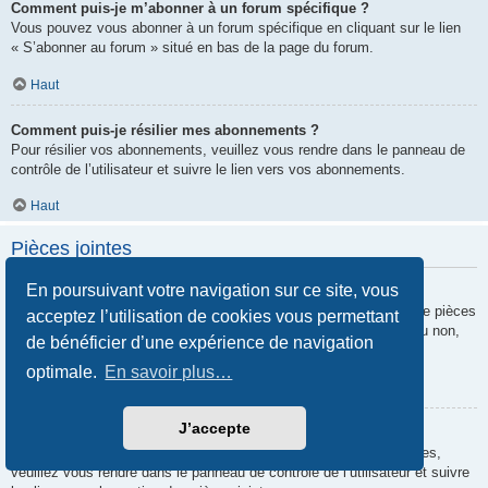
Comment puis-je m’abonner à un forum spécifique ?
Vous pouvez vous abonner à un forum spécifique en cliquant sur le lien
« S’abonner au forum » situé en bas de la page du forum.
Haut
Comment puis-je résilier mes abonnements ?
Pour résilier vos abonnements, veuillez vous rendre dans le panneau de
contrôle de l’utilisateur et suivre le lien vers vos abonnements.
Haut
Pièces jointes
En poursuivant votre navigation sur ce site, vous
Quelles pièces jointes sont autorisées sur ce forum ?
Chaque administrateur peut autoriser ou interdire certains types de pièces
acceptez l’utilisation de cookies vous permettant
jointes. Si vous n’êtes pas certain de savoir ce qui est autorisé ou non,
de bénéficier d’une expérience de navigation
nous vous invitons à contacter un administrateur du forum.
optimale.
En savoir plus…
Haut
J’accepte
Comment puis-je retrouver toutes mes pièces jointes ?
Pour retrouver la liste des pièces jointes que vous avez transférées,
veuillez vous rendre dans le panneau de contrôle de l’utilisateur et suivre