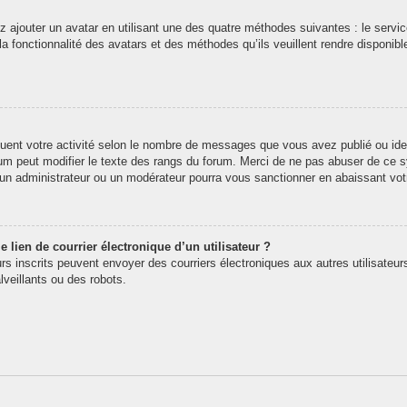
z ajouter un avatar en utilisant une des quatre méthodes suivantes : le service
 fonctionnalité des avatars et des méthodes qu’ils veuillent rendre disponibl
quent votre activité selon le nombre de messages que vous avez publié ou iden
rum peut modifier le texte des rangs du forum. Merci de ne pas abuser de ce
t un administrateur ou un modérateur pourra vous sanctionner en abaissant v
 lien de courrier électronique d’un utilisateur ?
teurs inscrits peuvent envoyer des courriers électroniques aux autres utilisate
veillants ou des robots.