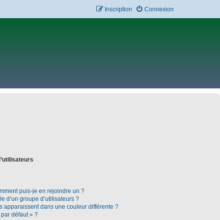
Inscription
Connexion
’utilisateurs
omment puis-je en rejoindre un ?
 d’un groupe d’utilisateurs ?
rs apparaissent dans une couleur différente ?
 par défaut » ?