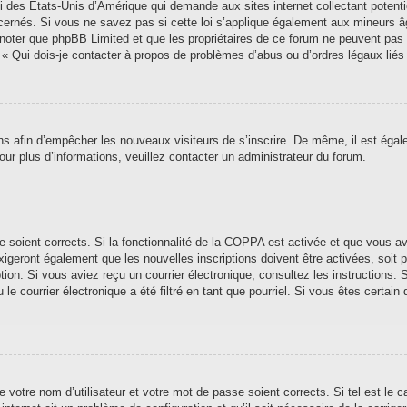
i des États-Unis d’Amérique qui demande aux sites internet collectant poten
ernés. Si vous ne savez pas si cette loi s’applique également aux mineurs â
ez noter que phpBB Limited et que les propriétaires de ce forum ne peuvent pas
n « Qui dois-je contacter à propos de problèmes d’abus ou d’ordres légaux liés
ions afin d’empêcher les nouveaux visiteurs de s’inscrire. De même, il est éga
 Pour plus d’informations, veuillez contacter un administrateur du forum.
se soient corrects. Si la fonctionnalité de la COPPA est activée et que vous a
xigeront également que les nouvelles inscriptions doivent être activées, soit
iption. Si vous aviez reçu un courrier électronique, consultez les instructions
 courrier électronique a été filtré en tant que pourriel. Si vous êtes certain 
 votre nom d’utilisateur et votre mot de passe soient corrects. Si tel est le 