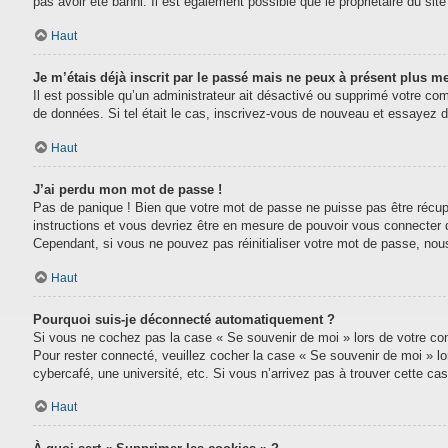
pas avoir été banni. Il est également possible que le propriétaire du site 
Haut
Je m’étais déjà inscrit par le passé mais ne peux à présent plus m
Il est possible qu’un administrateur ait désactivé ou supprimé votre com
de données. Si tel était le cas, inscrivez-vous de nouveau et essayez 
Haut
J’ai perdu mon mot de passe !
Pas de panique ! Bien que votre mot de passe ne puisse pas être récupéré
instructions et vous devriez être en mesure de pouvoir vous connecter
Cependant, si vous ne pouvez pas réinitialiser votre mot de passe, nou
Haut
Pourquoi suis-je déconnecté automatiquement ?
Si vous ne cochez pas la case « Se souvenir de moi » lors de votre conn
Pour rester connecté, veuillez cocher la case « Se souvenir de moi » l
cybercafé, une université, etc. Si vous n’arrivez pas à trouver cette cas
Haut