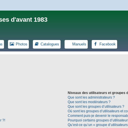
ses d'avant 1983
ns
Photos
Catalogues
Manuels
Facebook
Niveaux des utilisateurs et groupes d
Que sont les administrateurs ?
Que sont les modérateurs ?
Que sont les groupes d’utilisateurs ?
Où sont les groupes d’utilisateurs et c
Comment puis-je devenir le responsable
r ?!
Pourquoi certains groupes d’utilisateu
Qu’est-ce qu’un « groupe d’utilisateurs