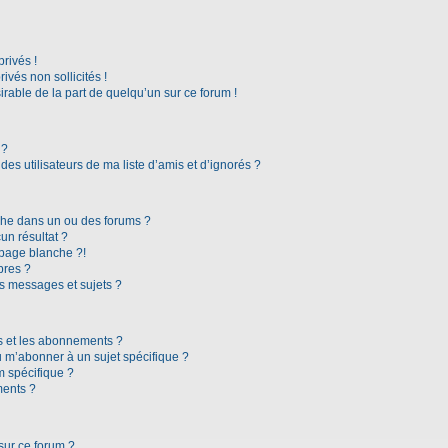
rivés !
vés non sollicités !
irable de la part de quelqu’un sur ce forum !
 ?
es utilisateurs de ma liste d’amis et d’ignorés ?
che dans un ou des forums ?
n résultat ?
page blanche ?!
bres ?
s messages et sujets ?
ris et les abonnements ?
 m’abonner à un sujet spécifique ?
 spécifique ?
ments ?
sur ce forum ?