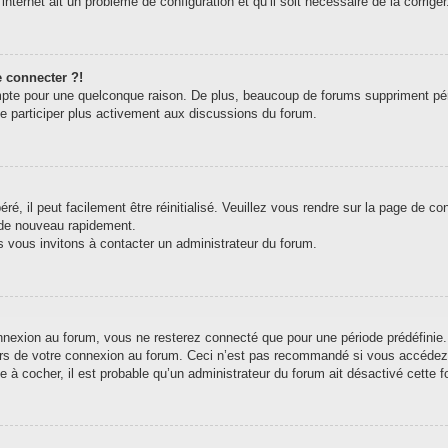
internet ait un problème de configuration et qu’il soit nécessaire de la corriger
e connecter ?!
pte pour une quelconque raison. De plus, beaucoup de forums suppriment périodi
de participer plus activement aux discussions du forum.
, il peut facilement être réinitialisé. Veuillez vous rendre sur la page de c
 de nouveau rapidement.
s vous invitons à contacter un administrateur du forum.
exion au forum, vous ne resterez connecté que pour une période prédéfinie. C
ors de votre connexion au forum. Ceci n’est pas recommandé si vous accédez 
e à cocher, il est probable qu’un administrateur du forum ait désactivé cette fo