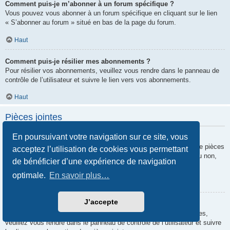
Comment puis-je m’abonner à un forum spécifique ?
Vous pouvez vous abonner à un forum spécifique en cliquant sur le lien
« S’abonner au forum » situé en bas de la page du forum.
Haut
Comment puis-je résilier mes abonnements ?
Pour résilier vos abonnements, veuillez vous rendre dans le panneau de
contrôle de l’utilisateur et suivre le lien vers vos abonnements.
Haut
Pièces jointes
En poursuivant votre navigation sur ce site, vous
Quelles pièces jointes sont autorisées sur ce forum ?
Chaque administrateur peut autoriser ou interdire certains types de pièces
acceptez l’utilisation de cookies vous permettant
jointes. Si vous n’êtes pas certain de savoir ce qui est autorisé ou non,
de bénéficier d’une expérience de navigation
nous vous invitons à contacter un administrateur du forum.
optimale.
En savoir plus…
Haut
J’accepte
Comment puis-je retrouver toutes mes pièces jointes ?
Pour retrouver la liste des pièces jointes que vous avez transférées,
veuillez vous rendre dans le panneau de contrôle de l’utilisateur et suivre