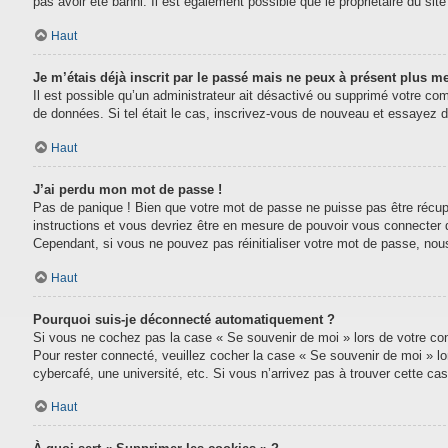
pas avoir été banni. Il est également possible que le propriétaire du site 
Haut
Je m’étais déjà inscrit par le passé mais ne peux à présent plus m
Il est possible qu’un administrateur ait désactivé ou supprimé votre com
de données. Si tel était le cas, inscrivez-vous de nouveau et essayez 
Haut
J’ai perdu mon mot de passe !
Pas de panique ! Bien que votre mot de passe ne puisse pas être récupéré
instructions et vous devriez être en mesure de pouvoir vous connecter
Cependant, si vous ne pouvez pas réinitialiser votre mot de passe, nou
Haut
Pourquoi suis-je déconnecté automatiquement ?
Si vous ne cochez pas la case « Se souvenir de moi » lors de votre conn
Pour rester connecté, veuillez cocher la case « Se souvenir de moi » l
cybercafé, une université, etc. Si vous n’arrivez pas à trouver cette cas
Haut