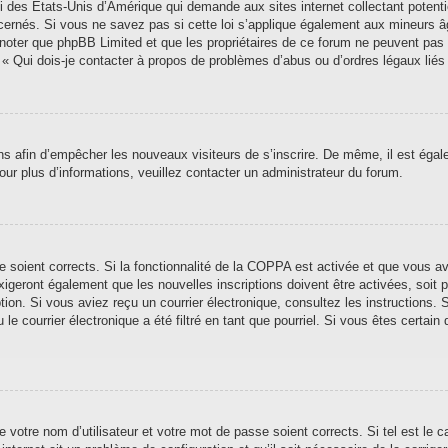
i des États-Unis d’Amérique qui demande aux sites internet collectant poten
ernés. Si vous ne savez pas si cette loi s’applique également aux mineurs â
ez noter que phpBB Limited et que les propriétaires de ce forum ne peuvent pas
n « Qui dois-je contacter à propos de problèmes d’abus ou d’ordres légaux liés
ions afin d’empêcher les nouveaux visiteurs de s’inscrire. De même, il est éga
 Pour plus d’informations, veuillez contacter un administrateur du forum.
se soient corrects. Si la fonctionnalité de la COPPA est activée et que vous a
xigeront également que les nouvelles inscriptions doivent être activées, soit
iption. Si vous aviez reçu un courrier électronique, consultez les instructions
 courrier électronique a été filtré en tant que pourriel. Si vous êtes certain 
 votre nom d’utilisateur et votre mot de passe soient corrects. Si tel est le 