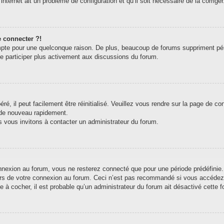
internet ait un problème de configuration et qu’il soit nécessaire de la corriger
e connecter ?!
pte pour une quelconque raison. De plus, beaucoup de forums suppriment périodi
de participer plus activement aux discussions du forum.
, il peut facilement être réinitialisé. Veuillez vous rendre sur la page de c
 de nouveau rapidement.
s vous invitons à contacter un administrateur du forum.
exion au forum, vous ne resterez connecté que pour une période prédéfinie. C
ors de votre connexion au forum. Ceci n’est pas recommandé si vous accédez 
e à cocher, il est probable qu’un administrateur du forum ait désactivé cette fo