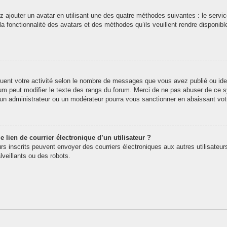
z ajouter un avatar en utilisant une des quatre méthodes suivantes : le service
 fonctionnalité des avatars et des méthodes qu’ils veuillent rendre disponibl
quent votre activité selon le nombre de messages que vous avez publié ou iden
rum peut modifier le texte des rangs du forum. Merci de ne pas abuser de ce
t un administrateur ou un modérateur pourra vous sanctionner en abaissant v
 lien de courrier électronique d’un utilisateur ?
teurs inscrits peuvent envoyer des courriers électroniques aux autres utilisate
veillants ou des robots.