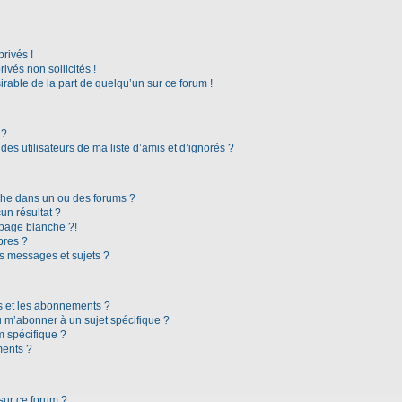
rivés !
vés non sollicités !
irable de la part de quelqu’un sur ce forum !
 ?
es utilisateurs de ma liste d’amis et d’ignorés ?
che dans un ou des forums ?
n résultat ?
page blanche ?!
bres ?
s messages et sujets ?
ris et les abonnements ?
 m’abonner à un sujet spécifique ?
 spécifique ?
ments ?
sur ce forum ?