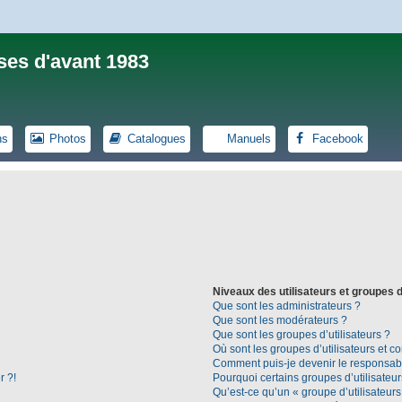
ses d'avant 1983
ns
Photos
Catalogues
Manuels
Facebook
Niveaux des utilisateurs et groupes d
Que sont les administrateurs ?
Que sont les modérateurs ?
Que sont les groupes d’utilisateurs ?
Où sont les groupes d’utilisateurs et c
Comment puis-je devenir le responsable
r ?!
Pourquoi certains groupes d’utilisateu
Qu’est-ce qu’un « groupe d’utilisateurs