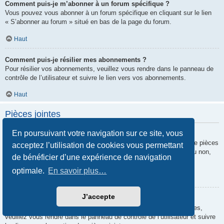
Comment puis-je m’abonner à un forum spécifique ?
Vous pouvez vous abonner à un forum spécifique en cliquant sur le lien
« S’abonner au forum » situé en bas de la page du forum.
Haut
Comment puis-je résilier mes abonnements ?
Pour résilier vos abonnements, veuillez vous rendre dans le panneau de
contrôle de l’utilisateur et suivre le lien vers vos abonnements.
Haut
Pièces jointes
En poursuivant votre navigation sur ce site, vous
Quelles pièces jointes sont autorisées sur ce forum ?
Chaque administrateur peut autoriser ou interdire certains types de pièces
acceptez l’utilisation de cookies vous permettant
jointes. Si vous n’êtes pas certain de savoir ce qui est autorisé ou non,
de bénéficier d’une expérience de navigation
nous vous invitons à contacter un administrateur du forum.
optimale.
En savoir plus…
Haut
J’accepte
Comment puis-je retrouver toutes mes pièces jointes ?
Pour retrouver la liste des pièces jointes que vous avez transférées,
veuillez vous rendre dans le panneau de contrôle de l’utilisateur et suivre