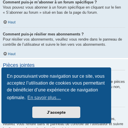
Comment puis-je m’abonner à un forum spécifique ?
Vous pouvez vous abonner à un forum spécifique en cliquant sur le lien
« S’abonner au forum » situé en bas de la page du forum.
Haut
Comment puis-je résilier mes abonnements ?
Pour résilier vos abonnements, veuillez vous rendre dans le panneau de
contrôle de l’utilisateur et suivre le lien vers vos abonnements.
Haut
Pièces jointes
En poursuivant votre navigation sur ce site, vous
Quelles pièces jointes sont autorisées sur ce forum ?
Chaque administrateur peut autoriser ou interdire certains types de pièces
acceptez l’utilisation de cookies vous permettant
jointes. Si vous n’êtes pas certain de savoir ce qui est autorisé ou non,
de bénéficier d’une expérience de navigation
nous vous invitons à contacter un administrateur du forum.
optimale.
En savoir plus…
Haut
J’accepte
Comment puis-je retrouver toutes mes pièces jointes ?
Pour retrouver la liste des pièces jointes que vous avez transférées,
veuillez vous rendre dans le panneau de contrôle de l’utilisateur et suivre