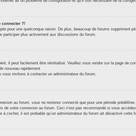
internet ait un problème de configuration et qu’il soit nécessaire de la corriger
e connecter ?!
pte pour une quelconque raison. De plus, beaucoup de forums suppriment périodi
de participer plus activement aux discussions du forum.
, il peut facilement être réinitialisé. Veuillez vous rendre sur la page de c
 de nouveau rapidement.
s vous invitons à contacter un administrateur du forum.
exion au forum, vous ne resterez connecté que pour une période prédéfinie. C
ors de votre connexion au forum. Ceci n’est pas recommandé si vous accédez 
e à cocher, il est probable qu’un administrateur du forum ait désactivé cette fo