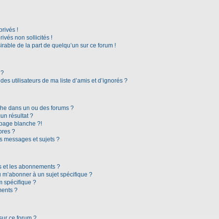
rivés !
vés non sollicités !
irable de la part de quelqu’un sur ce forum !
 ?
es utilisateurs de ma liste d’amis et d’ignorés ?
che dans un ou des forums ?
n résultat ?
page blanche ?!
bres ?
s messages et sujets ?
ris et les abonnements ?
 m’abonner à un sujet spécifique ?
 spécifique ?
ments ?
sur ce forum ?