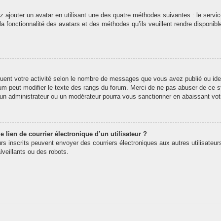
z ajouter un avatar en utilisant une des quatre méthodes suivantes : le service
 fonctionnalité des avatars et des méthodes qu’ils veuillent rendre disponibl
quent votre activité selon le nombre de messages que vous avez publié ou iden
rum peut modifier le texte des rangs du forum. Merci de ne pas abuser de ce
t un administrateur ou un modérateur pourra vous sanctionner en abaissant v
 lien de courrier électronique d’un utilisateur ?
teurs inscrits peuvent envoyer des courriers électroniques aux autres utilisate
veillants ou des robots.