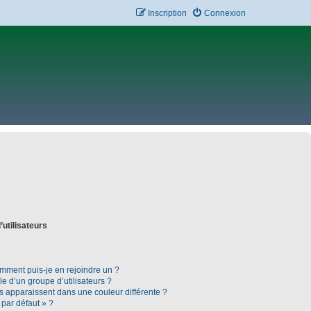
Inscription
Connexion
’utilisateurs
omment puis-je en rejoindre un ?
 d’un groupe d’utilisateurs ?
rs apparaissent dans une couleur différente ?
 par défaut » ?