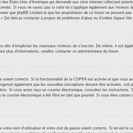
i des États-Unis d’Amérique qui demande aux sites internet collectant poten
ernés. Si vous ne savez pas si cette loi s’applique également aux mineurs â
ez noter que phpBB Limited et que les propriétaires de ce forum ne peuvent pas
n « Qui dois-je contacter à propos de problèmes d’abus ou d’ordres légaux liés
ions afin d’empêcher les nouveaux visiteurs de s’inscrire. De même, il est éga
 Pour plus d’informations, veuillez contacter un administrateur du forum.
se soient corrects. Si la fonctionnalité de la COPPA est activée et que vous a
xigeront également que les nouvelles inscriptions doivent être activées, soit
iption. Si vous aviez reçu un courrier électronique, consultez les instructions
 courrier électronique a été filtré en tant que pourriel. Si vous êtes certain 
 votre nom d’utilisateur et votre mot de passe soient corrects. Si tel est le 