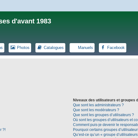
ses d'avant 1983
ns
Photos
Catalogues
Manuels
Facebook
Niveaux des utilisateurs et groupes d
Que sont les administrateurs ?
Que sont les modérateurs ?
Que sont les groupes d’utilisateurs ?
Où sont les groupes d’utilisateurs et c
Comment puis-je devenir le responsable
r ?!
Pourquoi certains groupes d’utilisateu
Qu’est-ce qu’un « groupe d’utilisateurs