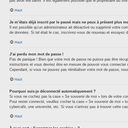
pas avoir été banni. Il est également possible que le propriétaire du site 
Haut
Je m’étais déjà inscrit par le passé mais ne peux à présent plus m
Il est possible qu’un administrateur ait désactivé ou supprimé votre com
de données. Si tel était le cas, inscrivez-vous de nouveau et essayez 
Haut
J’ai perdu mon mot de passe !
Pas de panique ! Bien que votre mot de passe ne puisse pas être récupéré
instructions et vous devriez être en mesure de pouvoir vous connecter
Cependant, si vous ne pouvez pas réinitialiser votre mot de passe, nou
Haut
Pourquoi suis-je déconnecté automatiquement ?
Si vous ne cochez pas la case « Se souvenir de moi » lors de votre conn
Pour rester connecté, veuillez cocher la case « Se souvenir de moi » l
cybercafé, une université, etc. Si vous n’arrivez pas à trouver cette cas
Haut