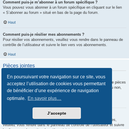
Comment puis-je m’abonner à un forum spécifique ?
Vous pouvez vous abonner à un forum spécifique en cliquant sur le lien
« S’abonner au forum » situé en bas de la page du forum.
Haut
Comment puis-je résilier mes abonnements ?
Pour résilier vos abonnements, veuillez vous rendre dans le panneau de
contrôle de l’utilisateur et suivre le lien vers vos abonnements.
Haut
Pièces jointes
En poursuivant votre navigation sur ce site, vous
Quelles pièces jointes sont autorisées sur ce forum ?
Chaque administrateur peut autoriser ou interdire certains types de pièces
acceptez l’utilisation de cookies vous permettant
jointes. Si vous n’êtes pas certain de savoir ce qui est autorisé ou non,
de bénéficier d’une expérience de navigation
nous vous invitons à contacter un administrateur du forum.
optimale.
En savoir plus…
Haut
J’accepte
Comment puis-je retrouver toutes mes pièces jointes ?
Pour retrouver la liste des pièces jointes que vous avez transférées,
veuillez vous rendre dans le panneau de contrôle de l’utilisateur et suivre