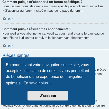
Comment puis-je m’abonner à un forum spécifique ?
Vous pouvez vous abonner à un forum spécifique en cliquant sur le lien
« S’abonner au forum » situé en bas de la page du forum.
Haut
Comment puis-je résilier mes abonnements ?
Pour résilier vos abonnements, veuillez vous rendre dans le panneau de
contrôle de l’utilisateur et suivre le lien vers vos abonnements.
Haut
Pièces jointes
En poursuivant votre navigation sur ce site, vous
Quelles pièces jointes sont autorisées sur ce forum ?
Chaque administrateur peut autoriser ou interdire certains types de pièces
acceptez l’utilisation de cookies vous permettant
jointes. Si vous n’êtes pas certain de savoir ce qui est autorisé ou non,
de bénéficier d’une expérience de navigation
nous vous invitons à contacter un administrateur du forum.
optimale.
En savoir plus…
Haut
J’accepte
Comment puis-je retrouver toutes mes pièces jointes ?
Pour retrouver la liste des pièces jointes que vous avez transférées,
veuillez vous rendre dans le panneau de contrôle de l’utilisateur et suivre