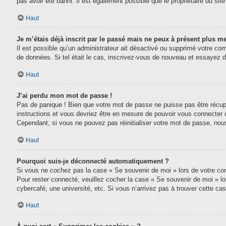
pas avoir été banni. Il est également possible que le propriétaire du site 
Haut
Je m’étais déjà inscrit par le passé mais ne peux à présent plus m
Il est possible qu’un administrateur ait désactivé ou supprimé votre com
de données. Si tel était le cas, inscrivez-vous de nouveau et essayez 
Haut
J’ai perdu mon mot de passe !
Pas de panique ! Bien que votre mot de passe ne puisse pas être récupéré
instructions et vous devriez être en mesure de pouvoir vous connecter
Cependant, si vous ne pouvez pas réinitialiser votre mot de passe, nou
Haut
Pourquoi suis-je déconnecté automatiquement ?
Si vous ne cochez pas la case « Se souvenir de moi » lors de votre conn
Pour rester connecté, veuillez cocher la case « Se souvenir de moi » l
cybercafé, une université, etc. Si vous n’arrivez pas à trouver cette cas
Haut