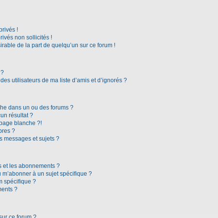
rivés !
vés non sollicités !
irable de la part de quelqu’un sur ce forum !
 ?
es utilisateurs de ma liste d’amis et d’ignorés ?
che dans un ou des forums ?
n résultat ?
page blanche ?!
bres ?
s messages et sujets ?
ris et les abonnements ?
 m’abonner à un sujet spécifique ?
 spécifique ?
ments ?
sur ce forum ?