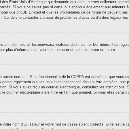
i des États-Unis d’Amérique qui demande aux sites internet collectant poten
ernés. Si vous ne savez pas si cette loi s’applique également aux mineurs â
ez noter que phpBB Limited et que les propriétaires de ce forum ne peuvent pas
n « Qui dois-je contacter à propos de problèmes d’abus ou d’ordres légaux liés
ions afin d’empêcher les nouveaux visiteurs de s’inscrire. De même, il est éga
 Pour plus d’informations, veuillez contacter un administrateur du forum.
se soient corrects. Si la fonctionnalité de la COPPA est activée et que vous a
xigeront également que les nouvelles inscriptions doivent être activées, soit
iption. Si vous aviez reçu un courrier électronique, consultez les instructions
 courrier électronique a été filtré en tant que pourriel. Si vous êtes certain 
 votre nom d’utilisateur et votre mot de passe soient corrects. Si tel est le 