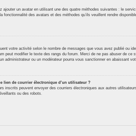
z ajouter un avatar en utilisant une des quatre méthodes suivantes : le service
 fonctionnalité des avatars et des méthodes qu’ils veuillent rendre disponibl
quent votre activité selon le nombre de messages que vous avez publié ou iden
rum peut modifier le texte des rangs du forum. Merci de ne pas abuser de ce
t un administrateur ou un modérateur pourra vous sanctionner en abaissant v
 lien de courrier électronique d’un utilisateur ?
teurs inscrits peuvent envoyer des courriers électroniques aux autres utilisate
veillants ou des robots.