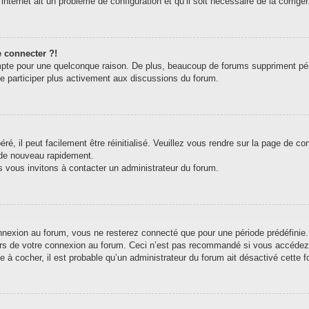
internet ait un problème de configuration et qu’il soit nécessaire de la corriger
e connecter ?!
pte pour une quelconque raison. De plus, beaucoup de forums suppriment périodi
de participer plus activement aux discussions du forum.
, il peut facilement être réinitialisé. Veuillez vous rendre sur la page de c
 de nouveau rapidement.
s vous invitons à contacter un administrateur du forum.
exion au forum, vous ne resterez connecté que pour une période prédéfinie. C
ors de votre connexion au forum. Ceci n’est pas recommandé si vous accédez 
e à cocher, il est probable qu’un administrateur du forum ait désactivé cette fo