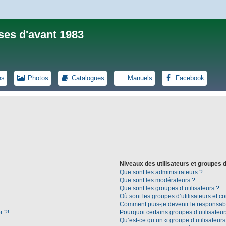
ses d'avant 1983
ns
Photos
Catalogues
Manuels
Facebook
Niveaux des utilisateurs et groupes d
Que sont les administrateurs ?
Que sont les modérateurs ?
Que sont les groupes d’utilisateurs ?
Où sont les groupes d’utilisateurs et c
Comment puis-je devenir le responsable
r ?!
Pourquoi certains groupes d’utilisateu
Qu’est-ce qu’un « groupe d’utilisateurs