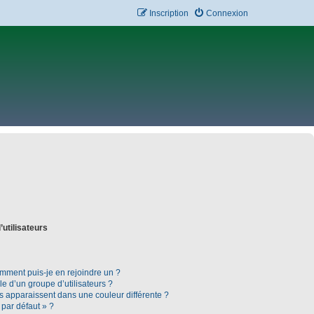
Inscription
Connexion
’utilisateurs
omment puis-je en rejoindre un ?
 d’un groupe d’utilisateurs ?
rs apparaissent dans une couleur différente ?
 par défaut » ?