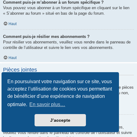
Comment puis-je m’abonner à un forum spécifique ?
Vous pouvez vous abonner à un forum spécifique en cliquant sur le lien
« S’abonner au forum » situé en bas de la page du forum.
Haut
Comment puis-je résilier mes abonnements ?
Pour résilier vos abonnements, veuillez vous rendre dans le panneau de
contrôle de l’utilisateur et suivre le lien vers vos abonnements.
Haut
Pièces jointes
En poursuivant votre navigation sur ce site, vous
Quelles pièces jointes sont autorisées sur ce forum ?
Chaque administrateur peut autoriser ou interdire certains types de pièces
acceptez l’utilisation de cookies vous permettant
jointes. Si vous n’êtes pas certain de savoir ce qui est autorisé ou non,
de bénéficier d’une expérience de navigation
nous vous invitons à contacter un administrateur du forum.
optimale.
En savoir plus…
Haut
J’accepte
Comment puis-je retrouver toutes mes pièces jointes ?
Pour retrouver la liste des pièces jointes que vous avez transférées,
veuillez vous rendre dans le panneau de contrôle de l’utilisateur et suivre