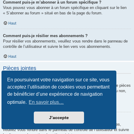
Comment puis-je m’abonner à un forum spécifique ?
Vous pouvez vous abonner à un forum spécifique en cliquant sur le lien
« S’abonner au forum » situé en bas de la page du forum.
Haut
Comment puis-je résilier mes abonnements ?
Pour résilier vos abonnements, veuillez vous rendre dans le panneau de
contrôle de l’utilisateur et suivre le lien vers vos abonnements.
Haut
Pièces jointes
En poursuivant votre navigation sur ce site, vous
Quelles pièces jointes sont autorisées sur ce forum ?
Chaque administrateur peut autoriser ou interdire certains types de pièces
acceptez l’utilisation de cookies vous permettant
jointes. Si vous n’êtes pas certain de savoir ce qui est autorisé ou non,
de bénéficier d’une expérience de navigation
nous vous invitons à contacter un administrateur du forum.
optimale.
En savoir plus…
Haut
J’accepte
Comment puis-je retrouver toutes mes pièces jointes ?
Pour retrouver la liste des pièces jointes que vous avez transférées,
veuillez vous rendre dans le panneau de contrôle de l’utilisateur et suivre