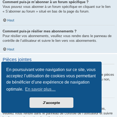
Comment puis-je m’abonner à un forum spécifique ?
Vous pouvez vous abonner à un forum spécifique en cliquant sur le lien
« S’abonner au forum » situé en bas de la page du forum.
Haut
Comment puis-je résilier mes abonnements ?
Pour résilier vos abonnements, veuillez vous rendre dans le panneau de
contrôle de l’utilisateur et suivre le lien vers vos abonnements.
Haut
Pièces jointes
En poursuivant votre navigation sur ce site, vous
Quelles pièces jointes sont autorisées sur ce forum ?
Chaque administrateur peut autoriser ou interdire certains types de pièces
acceptez l’utilisation de cookies vous permettant
jointes. Si vous n’êtes pas certain de savoir ce qui est autorisé ou non,
de bénéficier d’une expérience de navigation
nous vous invitons à contacter un administrateur du forum.
optimale.
En savoir plus…
Haut
J’accepte
Comment puis-je retrouver toutes mes pièces jointes ?
Pour retrouver la liste des pièces jointes que vous avez transférées,
veuillez vous rendre dans le panneau de contrôle de l’utilisateur et suivre