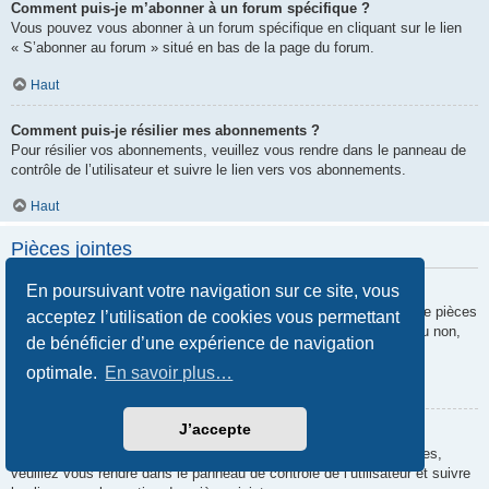
Comment puis-je m’abonner à un forum spécifique ?
Vous pouvez vous abonner à un forum spécifique en cliquant sur le lien
« S’abonner au forum » situé en bas de la page du forum.
Haut
Comment puis-je résilier mes abonnements ?
Pour résilier vos abonnements, veuillez vous rendre dans le panneau de
contrôle de l’utilisateur et suivre le lien vers vos abonnements.
Haut
Pièces jointes
En poursuivant votre navigation sur ce site, vous
Quelles pièces jointes sont autorisées sur ce forum ?
Chaque administrateur peut autoriser ou interdire certains types de pièces
acceptez l’utilisation de cookies vous permettant
jointes. Si vous n’êtes pas certain de savoir ce qui est autorisé ou non,
de bénéficier d’une expérience de navigation
nous vous invitons à contacter un administrateur du forum.
optimale.
En savoir plus…
Haut
J’accepte
Comment puis-je retrouver toutes mes pièces jointes ?
Pour retrouver la liste des pièces jointes que vous avez transférées,
veuillez vous rendre dans le panneau de contrôle de l’utilisateur et suivre