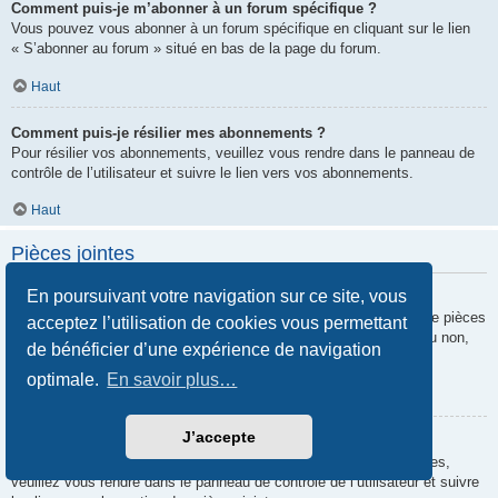
Comment puis-je m’abonner à un forum spécifique ?
Vous pouvez vous abonner à un forum spécifique en cliquant sur le lien
« S’abonner au forum » situé en bas de la page du forum.
Haut
Comment puis-je résilier mes abonnements ?
Pour résilier vos abonnements, veuillez vous rendre dans le panneau de
contrôle de l’utilisateur et suivre le lien vers vos abonnements.
Haut
Pièces jointes
En poursuivant votre navigation sur ce site, vous
Quelles pièces jointes sont autorisées sur ce forum ?
Chaque administrateur peut autoriser ou interdire certains types de pièces
acceptez l’utilisation de cookies vous permettant
jointes. Si vous n’êtes pas certain de savoir ce qui est autorisé ou non,
de bénéficier d’une expérience de navigation
nous vous invitons à contacter un administrateur du forum.
optimale.
En savoir plus…
Haut
J’accepte
Comment puis-je retrouver toutes mes pièces jointes ?
Pour retrouver la liste des pièces jointes que vous avez transférées,
veuillez vous rendre dans le panneau de contrôle de l’utilisateur et suivre