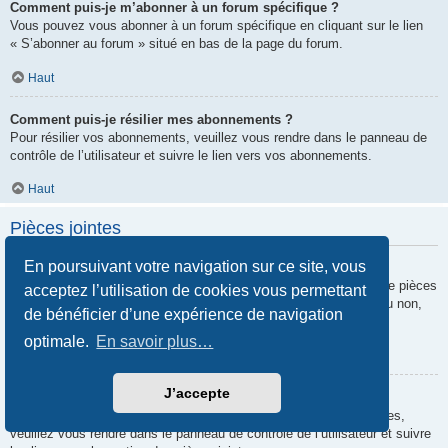
Comment puis-je m’abonner à un forum spécifique ?
Vous pouvez vous abonner à un forum spécifique en cliquant sur le lien
« S’abonner au forum » situé en bas de la page du forum.
Haut
Comment puis-je résilier mes abonnements ?
Pour résilier vos abonnements, veuillez vous rendre dans le panneau de
contrôle de l’utilisateur et suivre le lien vers vos abonnements.
Haut
Pièces jointes
En poursuivant votre navigation sur ce site, vous
Quelles pièces jointes sont autorisées sur ce forum ?
Chaque administrateur peut autoriser ou interdire certains types de pièces
acceptez l’utilisation de cookies vous permettant
jointes. Si vous n’êtes pas certain de savoir ce qui est autorisé ou non,
de bénéficier d’une expérience de navigation
nous vous invitons à contacter un administrateur du forum.
optimale.
En savoir plus…
Haut
J’accepte
Comment puis-je retrouver toutes mes pièces jointes ?
Pour retrouver la liste des pièces jointes que vous avez transférées,
veuillez vous rendre dans le panneau de contrôle de l’utilisateur et suivre