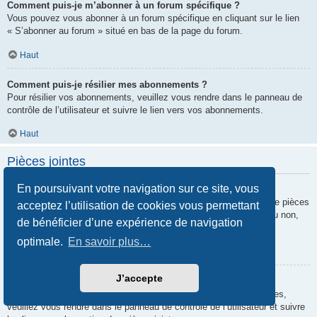
Comment puis-je m’abonner à un forum spécifique ?
Vous pouvez vous abonner à un forum spécifique en cliquant sur le lien
« S’abonner au forum » situé en bas de la page du forum.
Haut
Comment puis-je résilier mes abonnements ?
Pour résilier vos abonnements, veuillez vous rendre dans le panneau de
contrôle de l’utilisateur et suivre le lien vers vos abonnements.
Haut
Pièces jointes
En poursuivant votre navigation sur ce site, vous
Quelles pièces jointes sont autorisées sur ce forum ?
Chaque administrateur peut autoriser ou interdire certains types de pièces
acceptez l’utilisation de cookies vous permettant
jointes. Si vous n’êtes pas certain de savoir ce qui est autorisé ou non,
de bénéficier d’une expérience de navigation
nous vous invitons à contacter un administrateur du forum.
optimale.
En savoir plus…
Haut
J’accepte
Comment puis-je retrouver toutes mes pièces jointes ?
Pour retrouver la liste des pièces jointes que vous avez transférées,
veuillez vous rendre dans le panneau de contrôle de l’utilisateur et suivre