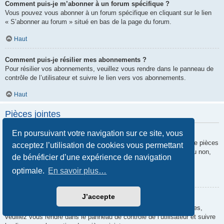
Comment puis-je m’abonner à un forum spécifique ?
Vous pouvez vous abonner à un forum spécifique en cliquant sur le lien
« S’abonner au forum » situé en bas de la page du forum.
Haut
Comment puis-je résilier mes abonnements ?
Pour résilier vos abonnements, veuillez vous rendre dans le panneau de
contrôle de l’utilisateur et suivre le lien vers vos abonnements.
Haut
Pièces jointes
En poursuivant votre navigation sur ce site, vous
Quelles pièces jointes sont autorisées sur ce forum ?
Chaque administrateur peut autoriser ou interdire certains types de pièces
acceptez l’utilisation de cookies vous permettant
jointes. Si vous n’êtes pas certain de savoir ce qui est autorisé ou non,
de bénéficier d’une expérience de navigation
nous vous invitons à contacter un administrateur du forum.
optimale.
En savoir plus…
Haut
J’accepte
Comment puis-je retrouver toutes mes pièces jointes ?
Pour retrouver la liste des pièces jointes que vous avez transférées,
veuillez vous rendre dans le panneau de contrôle de l’utilisateur et suivre