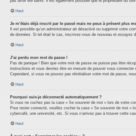
pas avoir été banni. Il est également possible que le propriétaire du site 
Haut
Je m’étais déjà inscrit par le passé mais ne peux à présent plus m
Il est possible qu’un administrateur ait désactivé ou supprimé votre com
de données. Si tel était le cas, inscrivez-vous de nouveau et essayez 
Haut
J’ai perdu mon mot de passe !
Pas de panique ! Bien que votre mot de passe ne puisse pas être récupéré
instructions et vous devriez être en mesure de pouvoir vous connecter
Cependant, si vous ne pouvez pas réinitialiser votre mot de passe, nou
Haut
Pourquoi suis-je déconnecté automatiquement ?
Si vous ne cochez pas la case « Se souvenir de moi » lors de votre conn
Pour rester connecté, veuillez cocher la case « Se souvenir de moi » l
cybercafé, une université, etc. Si vous n’arrivez pas à trouver cette cas
Haut