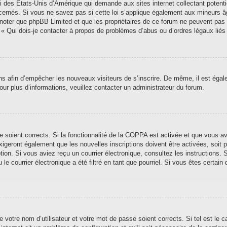
i des États-Unis d’Amérique qui demande aux sites internet collectant poten
ernés. Si vous ne savez pas si cette loi s’applique également aux mineurs â
ez noter que phpBB Limited et que les propriétaires de ce forum ne peuvent pas
n « Qui dois-je contacter à propos de problèmes d’abus ou d’ordres légaux liés
ions afin d’empêcher les nouveaux visiteurs de s’inscrire. De même, il est éga
 Pour plus d’informations, veuillez contacter un administrateur du forum.
se soient corrects. Si la fonctionnalité de la COPPA est activée et que vous a
xigeront également que les nouvelles inscriptions doivent être activées, soit
iption. Si vous aviez reçu un courrier électronique, consultez les instructions
 courrier électronique a été filtré en tant que pourriel. Si vous êtes certain 
 votre nom d’utilisateur et votre mot de passe soient corrects. Si tel est le 