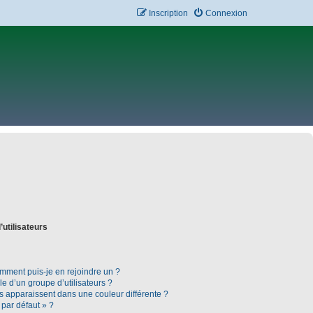
Inscription
Connexion
’utilisateurs
omment puis-je en rejoindre un ?
 d’un groupe d’utilisateurs ?
rs apparaissent dans une couleur différente ?
 par défaut » ?