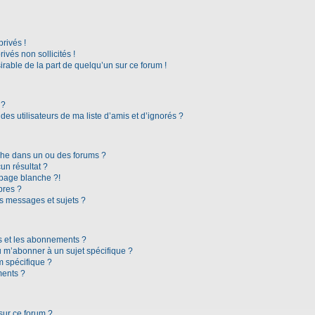
rivés !
vés non sollicités !
irable de la part de quelqu’un sur ce forum !
 ?
es utilisateurs de ma liste d’amis et d’ignorés ?
che dans un ou des forums ?
n résultat ?
page blanche ?!
bres ?
s messages et sujets ?
ris et les abonnements ?
 m’abonner à un sujet spécifique ?
 spécifique ?
ments ?
sur ce forum ?