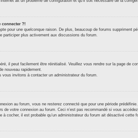
internet ait un problème de configuration et qu’il soit nécessaire de la corriger
e connecter ?!
pte pour une quelconque raison. De plus, beaucoup de forums suppriment périodi
de participer plus activement aux discussions du forum.
, il peut facilement être réinitialisé. Veuillez vous rendre sur la page de c
 de nouveau rapidement.
s vous invitons à contacter un administrateur du forum.
exion au forum, vous ne resterez connecté que pour une période prédéfinie. C
ors de votre connexion au forum. Ceci n’est pas recommandé si vous accédez 
e à cocher, il est probable qu’un administrateur du forum ait désactivé cette fo