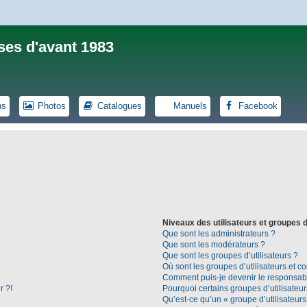
ses d'avant 1983
ns
Photos
Catalogues
Manuels
Facebook
Niveaux des utilisateurs et groupes d
Que sont les administrateurs ?
Que sont les modérateurs ?
Que sont les groupes d’utilisateurs ?
Où sont les groupes d’utilisateurs et c
Comment puis-je devenir le responsable
r ?!
Pourquoi certains groupes d’utilisateu
Qu’est-ce qu’un « groupe d’utilisateurs