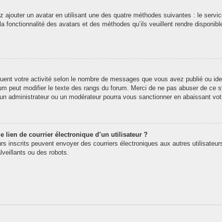
z ajouter un avatar en utilisant une des quatre méthodes suivantes : le service
 fonctionnalité des avatars et des méthodes qu’ils veuillent rendre disponibl
quent votre activité selon le nombre de messages que vous avez publié ou iden
rum peut modifier le texte des rangs du forum. Merci de ne pas abuser de ce
t un administrateur ou un modérateur pourra vous sanctionner en abaissant v
 lien de courrier électronique d’un utilisateur ?
teurs inscrits peuvent envoyer des courriers électroniques aux autres utilisate
veillants ou des robots.