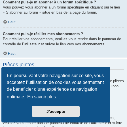
Comment puis-je m’abonner à un forum spécifique ?
Vous pouvez vous abonner à un forum spécifique en cliquant sur le lien
« S’abonner au forum » situé en bas de la page du forum.
Haut
Comment puis-je résilier mes abonnements ?
Pour résilier vos abonnements, veuillez vous rendre dans le panneau de
contrôle de l’utilisateur et suivre le lien vers vos abonnements.
Haut
Pièces jointes
En poursuivant votre navigation sur ce site, vous
Quelles pièces jointes sont autorisées sur ce forum ?
Chaque administrateur peut autoriser ou interdire certains types de pièces
acceptez l’utilisation de cookies vous permettant
jointes. Si vous n’êtes pas certain de savoir ce qui est autorisé ou non,
de bénéficier d’une expérience de navigation
nous vous invitons à contacter un administrateur du forum.
optimale.
En savoir plus…
Haut
J’accepte
Comment puis-je retrouver toutes mes pièces jointes ?
Pour retrouver la liste des pièces jointes que vous avez transférées,
veuillez vous rendre dans le panneau de contrôle de l’utilisateur et suivre