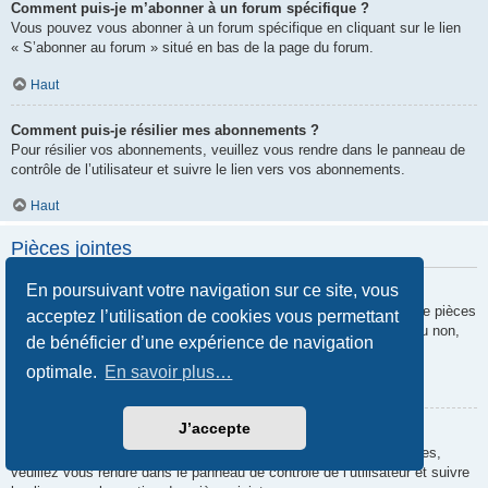
Comment puis-je m’abonner à un forum spécifique ?
Vous pouvez vous abonner à un forum spécifique en cliquant sur le lien
« S’abonner au forum » situé en bas de la page du forum.
Haut
Comment puis-je résilier mes abonnements ?
Pour résilier vos abonnements, veuillez vous rendre dans le panneau de
contrôle de l’utilisateur et suivre le lien vers vos abonnements.
Haut
Pièces jointes
En poursuivant votre navigation sur ce site, vous
Quelles pièces jointes sont autorisées sur ce forum ?
Chaque administrateur peut autoriser ou interdire certains types de pièces
acceptez l’utilisation de cookies vous permettant
jointes. Si vous n’êtes pas certain de savoir ce qui est autorisé ou non,
de bénéficier d’une expérience de navigation
nous vous invitons à contacter un administrateur du forum.
optimale.
En savoir plus…
Haut
J’accepte
Comment puis-je retrouver toutes mes pièces jointes ?
Pour retrouver la liste des pièces jointes que vous avez transférées,
veuillez vous rendre dans le panneau de contrôle de l’utilisateur et suivre