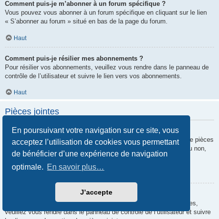
Comment puis-je m’abonner à un forum spécifique ?
Vous pouvez vous abonner à un forum spécifique en cliquant sur le lien
« S’abonner au forum » situé en bas de la page du forum.
Haut
Comment puis-je résilier mes abonnements ?
Pour résilier vos abonnements, veuillez vous rendre dans le panneau de
contrôle de l’utilisateur et suivre le lien vers vos abonnements.
Haut
Pièces jointes
En poursuivant votre navigation sur ce site, vous
Quelles pièces jointes sont autorisées sur ce forum ?
Chaque administrateur peut autoriser ou interdire certains types de pièces
acceptez l’utilisation de cookies vous permettant
jointes. Si vous n’êtes pas certain de savoir ce qui est autorisé ou non,
de bénéficier d’une expérience de navigation
nous vous invitons à contacter un administrateur du forum.
optimale.
En savoir plus…
Haut
J’accepte
Comment puis-je retrouver toutes mes pièces jointes ?
Pour retrouver la liste des pièces jointes que vous avez transférées,
veuillez vous rendre dans le panneau de contrôle de l’utilisateur et suivre