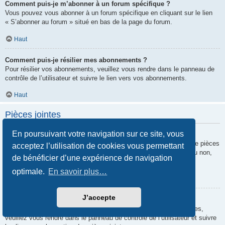
Comment puis-je m’abonner à un forum spécifique ?
Vous pouvez vous abonner à un forum spécifique en cliquant sur le lien
« S’abonner au forum » situé en bas de la page du forum.
Haut
Comment puis-je résilier mes abonnements ?
Pour résilier vos abonnements, veuillez vous rendre dans le panneau de
contrôle de l’utilisateur et suivre le lien vers vos abonnements.
Haut
Pièces jointes
En poursuivant votre navigation sur ce site, vous
Quelles pièces jointes sont autorisées sur ce forum ?
Chaque administrateur peut autoriser ou interdire certains types de pièces
acceptez l’utilisation de cookies vous permettant
jointes. Si vous n’êtes pas certain de savoir ce qui est autorisé ou non,
de bénéficier d’une expérience de navigation
nous vous invitons à contacter un administrateur du forum.
optimale.
En savoir plus…
Haut
J’accepte
Comment puis-je retrouver toutes mes pièces jointes ?
Pour retrouver la liste des pièces jointes que vous avez transférées,
veuillez vous rendre dans le panneau de contrôle de l’utilisateur et suivre