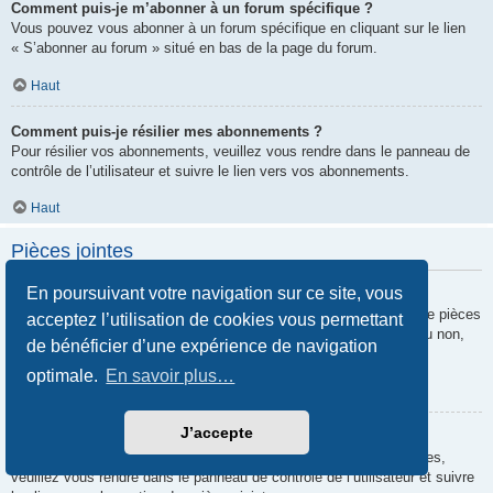
Comment puis-je m’abonner à un forum spécifique ?
Vous pouvez vous abonner à un forum spécifique en cliquant sur le lien
« S’abonner au forum » situé en bas de la page du forum.
Haut
Comment puis-je résilier mes abonnements ?
Pour résilier vos abonnements, veuillez vous rendre dans le panneau de
contrôle de l’utilisateur et suivre le lien vers vos abonnements.
Haut
Pièces jointes
En poursuivant votre navigation sur ce site, vous
Quelles pièces jointes sont autorisées sur ce forum ?
Chaque administrateur peut autoriser ou interdire certains types de pièces
acceptez l’utilisation de cookies vous permettant
jointes. Si vous n’êtes pas certain de savoir ce qui est autorisé ou non,
de bénéficier d’une expérience de navigation
nous vous invitons à contacter un administrateur du forum.
optimale.
En savoir plus…
Haut
J’accepte
Comment puis-je retrouver toutes mes pièces jointes ?
Pour retrouver la liste des pièces jointes que vous avez transférées,
veuillez vous rendre dans le panneau de contrôle de l’utilisateur et suivre