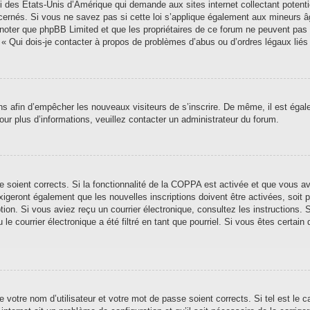
i des États-Unis d’Amérique qui demande aux sites internet collectant poten
ernés. Si vous ne savez pas si cette loi s’applique également aux mineurs â
ez noter que phpBB Limited et que les propriétaires de ce forum ne peuvent pas
n « Qui dois-je contacter à propos de problèmes d’abus ou d’ordres légaux liés
ions afin d’empêcher les nouveaux visiteurs de s’inscrire. De même, il est éga
 Pour plus d’informations, veuillez contacter un administrateur du forum.
se soient corrects. Si la fonctionnalité de la COPPA est activée et que vous a
xigeront également que les nouvelles inscriptions doivent être activées, soit
iption. Si vous aviez reçu un courrier électronique, consultez les instructions
 courrier électronique a été filtré en tant que pourriel. Si vous êtes certain 
 votre nom d’utilisateur et votre mot de passe soient corrects. Si tel est le 