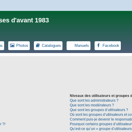
ses d'avant 1983
ns
Photos
Catalogues
Manuels
Facebook
Niveaux des utilisateurs et groupes d
Que sont les administrateurs ?
Que sont les modérateurs ?
Que sont les groupes d’utilisateurs ?
Où sont les groupes d’utilisateurs et c
Comment puis-je devenir le responsable
r ?!
Pourquoi certains groupes d’utilisateu
Qu’est-ce qu’un « groupe d’utilisateurs