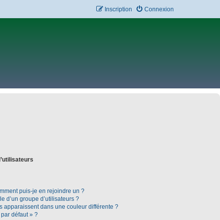
Inscription
Connexion
’utilisateurs
omment puis-je en rejoindre un ?
 d’un groupe d’utilisateurs ?
rs apparaissent dans une couleur différente ?
 par défaut » ?