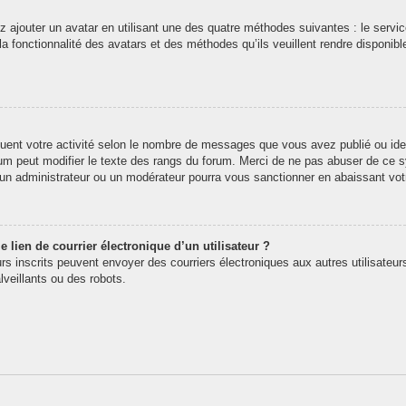
z ajouter un avatar en utilisant une des quatre méthodes suivantes : le service
 fonctionnalité des avatars et des méthodes qu’ils veuillent rendre disponibl
quent votre activité selon le nombre de messages que vous avez publié ou iden
rum peut modifier le texte des rangs du forum. Merci de ne pas abuser de ce
t un administrateur ou un modérateur pourra vous sanctionner en abaissant v
 lien de courrier électronique d’un utilisateur ?
teurs inscrits peuvent envoyer des courriers électroniques aux autres utilisate
veillants ou des robots.