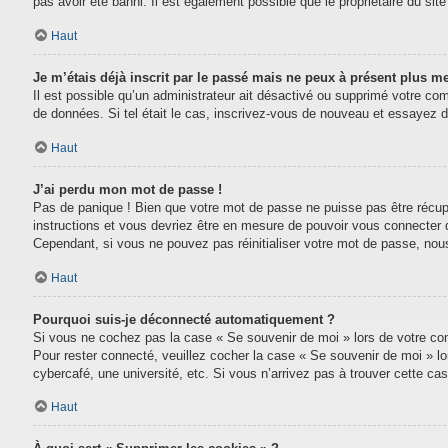
pas avoir été banni. Il est également possible que le propriétaire du site 
Haut
Je m’étais déjà inscrit par le passé mais ne peux à présent plus m
Il est possible qu’un administrateur ait désactivé ou supprimé votre com
de données. Si tel était le cas, inscrivez-vous de nouveau et essayez 
Haut
J’ai perdu mon mot de passe !
Pas de panique ! Bien que votre mot de passe ne puisse pas être récupéré
instructions et vous devriez être en mesure de pouvoir vous connecter
Cependant, si vous ne pouvez pas réinitialiser votre mot de passe, nou
Haut
Pourquoi suis-je déconnecté automatiquement ?
Si vous ne cochez pas la case « Se souvenir de moi » lors de votre conn
Pour rester connecté, veuillez cocher la case « Se souvenir de moi » l
cybercafé, une université, etc. Si vous n’arrivez pas à trouver cette cas
Haut