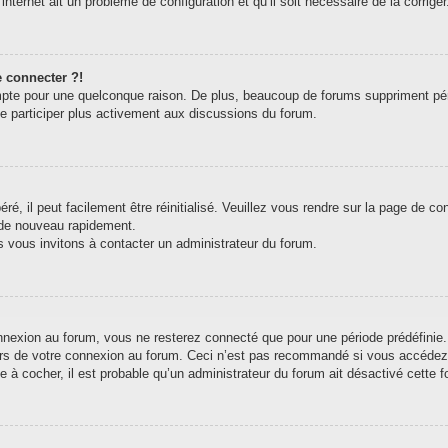
internet ait un problème de configuration et qu’il soit nécessaire de la corriger
e connecter ?!
pte pour une quelconque raison. De plus, beaucoup de forums suppriment périodi
de participer plus activement aux discussions du forum.
, il peut facilement être réinitialisé. Veuillez vous rendre sur la page de c
 de nouveau rapidement.
s vous invitons à contacter un administrateur du forum.
exion au forum, vous ne resterez connecté que pour une période prédéfinie. C
ors de votre connexion au forum. Ceci n’est pas recommandé si vous accédez 
e à cocher, il est probable qu’un administrateur du forum ait désactivé cette fo