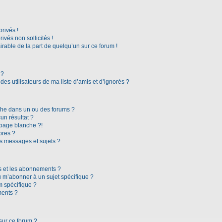
rivés !
vés non sollicités !
irable de la part de quelqu’un sur ce forum !
 ?
es utilisateurs de ma liste d’amis et d’ignorés ?
che dans un ou des forums ?
n résultat ?
page blanche ?!
bres ?
s messages et sujets ?
ris et les abonnements ?
 m’abonner à un sujet spécifique ?
 spécifique ?
ments ?
sur ce forum ?