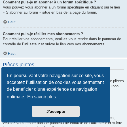
Comment puis-je m’abonner à un forum spécifique ?
Vous pouvez vous abonner à un forum spécifique en cliquant sur le lien
« S’abonner au forum » situé en bas de la page du forum.
Haut
Comment puis-je résilier mes abonnements ?
Pour résilier vos abonnements, veuillez vous rendre dans le panneau de
contrôle de l’utilisateur et suivre le lien vers vos abonnements.
Haut
Pièces jointes
En poursuivant votre navigation sur ce site, vous
Quelles pièces jointes sont autorisées sur ce forum ?
Chaque administrateur peut autoriser ou interdire certains types de pièces
acceptez l’utilisation de cookies vous permettant
jointes. Si vous n’êtes pas certain de savoir ce qui est autorisé ou non,
de bénéficier d’une expérience de navigation
nous vous invitons à contacter un administrateur du forum.
optimale.
En savoir plus…
Haut
J’accepte
Comment puis-je retrouver toutes mes pièces jointes ?
Pour retrouver la liste des pièces jointes que vous avez transférées,
veuillez vous rendre dans le panneau de contrôle de l’utilisateur et suivre