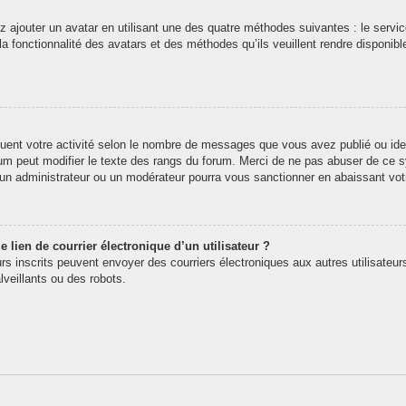
z ajouter un avatar en utilisant une des quatre méthodes suivantes : le service
 fonctionnalité des avatars et des méthodes qu’ils veuillent rendre disponibl
quent votre activité selon le nombre de messages que vous avez publié ou iden
rum peut modifier le texte des rangs du forum. Merci de ne pas abuser de ce
t un administrateur ou un modérateur pourra vous sanctionner en abaissant v
 lien de courrier électronique d’un utilisateur ?
teurs inscrits peuvent envoyer des courriers électroniques aux autres utilisate
veillants ou des robots.