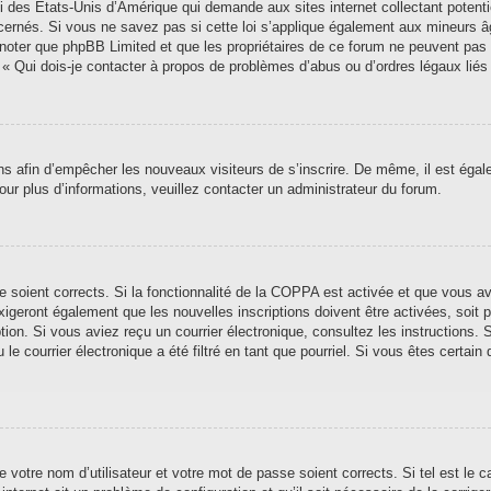
i des États-Unis d’Amérique qui demande aux sites internet collectant poten
ernés. Si vous ne savez pas si cette loi s’applique également aux mineurs â
ez noter que phpBB Limited et que les propriétaires de ce forum ne peuvent pas
n « Qui dois-je contacter à propos de problèmes d’abus ou d’ordres légaux liés
ions afin d’empêcher les nouveaux visiteurs de s’inscrire. De même, il est éga
 Pour plus d’informations, veuillez contacter un administrateur du forum.
se soient corrects. Si la fonctionnalité de la COPPA est activée et que vous a
xigeront également que les nouvelles inscriptions doivent être activées, soit
iption. Si vous aviez reçu un courrier électronique, consultez les instructions
 courrier électronique a été filtré en tant que pourriel. Si vous êtes certain 
 votre nom d’utilisateur et votre mot de passe soient corrects. Si tel est le 