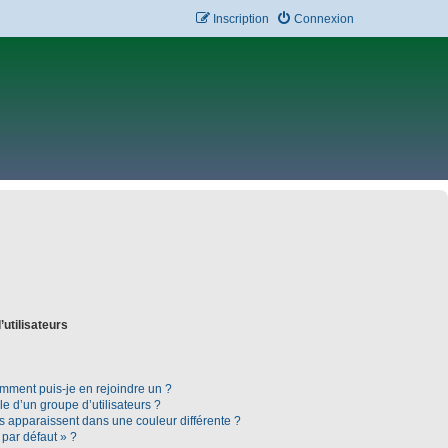
Inscription
Connexion
’utilisateurs
omment puis-je en rejoindre un ?
 d’un groupe d’utilisateurs ?
rs apparaissent dans une couleur différente ?
 par défaut » ?