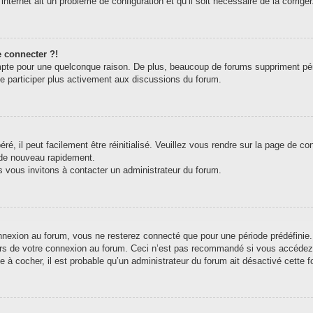
internet ait un problème de configuration et qu’il soit nécessaire de la corriger
e connecter ?!
pte pour une quelconque raison. De plus, beaucoup de forums suppriment périodi
de participer plus activement aux discussions du forum.
, il peut facilement être réinitialisé. Veuillez vous rendre sur la page de c
 de nouveau rapidement.
s vous invitons à contacter un administrateur du forum.
exion au forum, vous ne resterez connecté que pour une période prédéfinie. C
ors de votre connexion au forum. Ceci n’est pas recommandé si vous accédez 
e à cocher, il est probable qu’un administrateur du forum ait désactivé cette fo