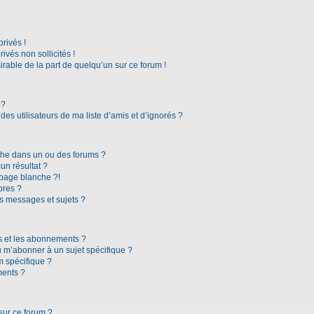
rivés !
vés non sollicités !
irable de la part de quelqu’un sur ce forum !
 ?
es utilisateurs de ma liste d’amis et d’ignorés ?
che dans un ou des forums ?
n résultat ?
page blanche ?!
bres ?
s messages et sujets ?
ris et les abonnements ?
 m’abonner à un sujet spécifique ?
 spécifique ?
ments ?
sur ce forum ?