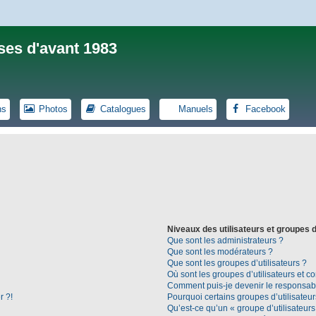
ses d'avant 1983
ns
Photos
Catalogues
Manuels
Facebook
Niveaux des utilisateurs et groupes d
Que sont les administrateurs ?
Que sont les modérateurs ?
Que sont les groupes d’utilisateurs ?
Où sont les groupes d’utilisateurs et c
Comment puis-je devenir le responsable
r ?!
Pourquoi certains groupes d’utilisateu
Qu’est-ce qu’un « groupe d’utilisateurs