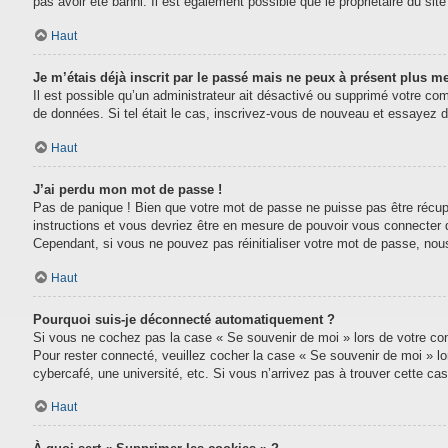
pas avoir été banni. Il est également possible que le propriétaire du site 
Haut
Je m’étais déjà inscrit par le passé mais ne peux à présent plus m
Il est possible qu’un administrateur ait désactivé ou supprimé votre com
de données. Si tel était le cas, inscrivez-vous de nouveau et essayez 
Haut
J’ai perdu mon mot de passe !
Pas de panique ! Bien que votre mot de passe ne puisse pas être récupéré
instructions et vous devriez être en mesure de pouvoir vous connecter
Cependant, si vous ne pouvez pas réinitialiser votre mot de passe, nou
Haut
Pourquoi suis-je déconnecté automatiquement ?
Si vous ne cochez pas la case « Se souvenir de moi » lors de votre conn
Pour rester connecté, veuillez cocher la case « Se souvenir de moi » l
cybercafé, une université, etc. Si vous n’arrivez pas à trouver cette cas
Haut