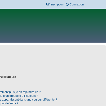
Inscription
Connexion
’utilisateurs
omment puis-je en rejoindre un ?
 d’un groupe d’utilisateurs ?
rs apparaissent dans une couleur différente ?
 par défaut » ?