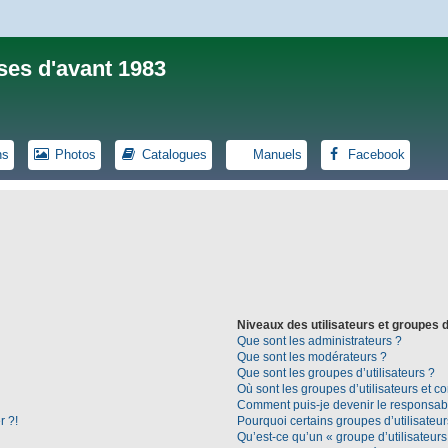
ses d'avant 1983
ns
Photos
Catalogues
Manuels
Facebook
Niveaux des utilisateurs et groupes d
Que sont les administrateurs ?
Que sont les modérateurs ?
Que sont les groupes d’utilisateurs ?
Où sont les groupes d’utilisateurs et c
Comment puis-je devenir le responsable
r ?!
Pourquoi certains groupes d’utilisateu
Qu’est-ce qu’un « groupe d’utilisateurs