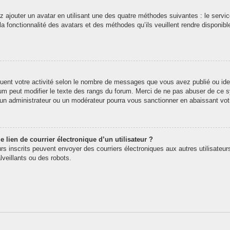
z ajouter un avatar en utilisant une des quatre méthodes suivantes : le service
 fonctionnalité des avatars et des méthodes qu’ils veuillent rendre disponibl
quent votre activité selon le nombre de messages que vous avez publié ou iden
rum peut modifier le texte des rangs du forum. Merci de ne pas abuser de ce
t un administrateur ou un modérateur pourra vous sanctionner en abaissant v
 lien de courrier électronique d’un utilisateur ?
teurs inscrits peuvent envoyer des courriers électroniques aux autres utilisate
veillants ou des robots.