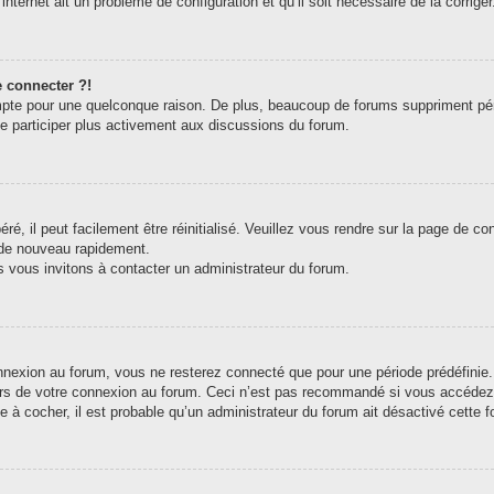
internet ait un problème de configuration et qu’il soit nécessaire de la corriger
e connecter ?!
pte pour une quelconque raison. De plus, beaucoup de forums suppriment périodi
de participer plus activement aux discussions du forum.
, il peut facilement être réinitialisé. Veuillez vous rendre sur la page de c
 de nouveau rapidement.
s vous invitons à contacter un administrateur du forum.
exion au forum, vous ne resterez connecté que pour une période prédéfinie. C
ors de votre connexion au forum. Ceci n’est pas recommandé si vous accédez 
e à cocher, il est probable qu’un administrateur du forum ait désactivé cette fo