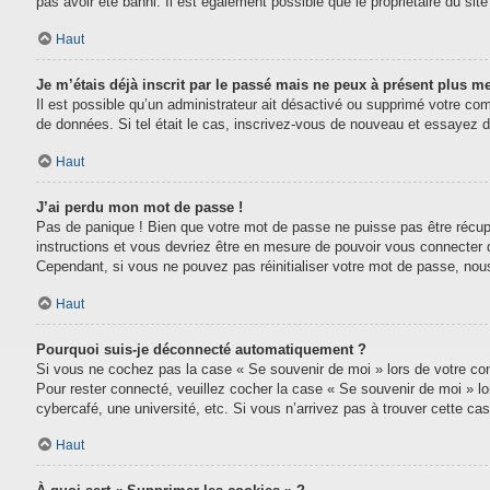
pas avoir été banni. Il est également possible que le propriétaire du site 
Haut
Je m’étais déjà inscrit par le passé mais ne peux à présent plus m
Il est possible qu’un administrateur ait désactivé ou supprimé votre com
de données. Si tel était le cas, inscrivez-vous de nouveau et essayez 
Haut
J’ai perdu mon mot de passe !
Pas de panique ! Bien que votre mot de passe ne puisse pas être récupéré
instructions et vous devriez être en mesure de pouvoir vous connecter
Cependant, si vous ne pouvez pas réinitialiser votre mot de passe, nou
Haut
Pourquoi suis-je déconnecté automatiquement ?
Si vous ne cochez pas la case « Se souvenir de moi » lors de votre conn
Pour rester connecté, veuillez cocher la case « Se souvenir de moi » l
cybercafé, une université, etc. Si vous n’arrivez pas à trouver cette cas
Haut