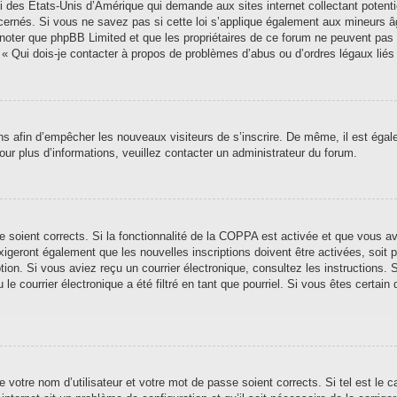
i des États-Unis d’Amérique qui demande aux sites internet collectant poten
ernés. Si vous ne savez pas si cette loi s’applique également aux mineurs â
ez noter que phpBB Limited et que les propriétaires de ce forum ne peuvent pas
n « Qui dois-je contacter à propos de problèmes d’abus ou d’ordres légaux liés
ions afin d’empêcher les nouveaux visiteurs de s’inscrire. De même, il est éga
 Pour plus d’informations, veuillez contacter un administrateur du forum.
se soient corrects. Si la fonctionnalité de la COPPA est activée et que vous a
xigeront également que les nouvelles inscriptions doivent être activées, soit
iption. Si vous aviez reçu un courrier électronique, consultez les instructions
 courrier électronique a été filtré en tant que pourriel. Si vous êtes certain 
 votre nom d’utilisateur et votre mot de passe soient corrects. Si tel est le 