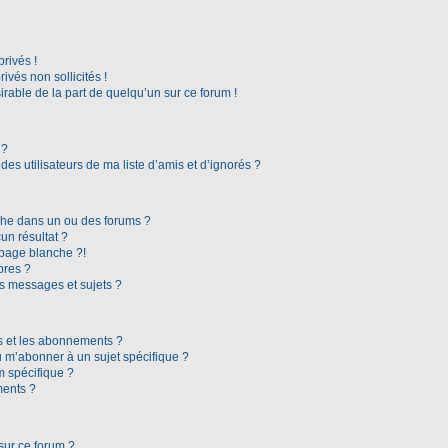
rivés !
vés non sollicités !
irable de la part de quelqu’un sur ce forum !
 ?
es utilisateurs de ma liste d’amis et d’ignorés ?
che dans un ou des forums ?
n résultat ?
page blanche ?!
bres ?
s messages et sujets ?
ris et les abonnements ?
 m’abonner à un sujet spécifique ?
 spécifique ?
ments ?
sur ce forum ?