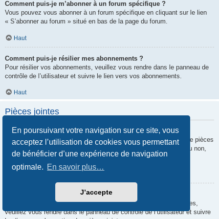
Comment puis-je m’abonner à un forum spécifique ?
Vous pouvez vous abonner à un forum spécifique en cliquant sur le lien
« S’abonner au forum » situé en bas de la page du forum.
Haut
Comment puis-je résilier mes abonnements ?
Pour résilier vos abonnements, veuillez vous rendre dans le panneau de
contrôle de l’utilisateur et suivre le lien vers vos abonnements.
Haut
Pièces jointes
En poursuivant votre navigation sur ce site, vous
Quelles pièces jointes sont autorisées sur ce forum ?
Chaque administrateur peut autoriser ou interdire certains types de pièces
acceptez l’utilisation de cookies vous permettant
jointes. Si vous n’êtes pas certain de savoir ce qui est autorisé ou non,
de bénéficier d’une expérience de navigation
nous vous invitons à contacter un administrateur du forum.
optimale.
En savoir plus…
Haut
J’accepte
Comment puis-je retrouver toutes mes pièces jointes ?
Pour retrouver la liste des pièces jointes que vous avez transférées,
veuillez vous rendre dans le panneau de contrôle de l’utilisateur et suivre