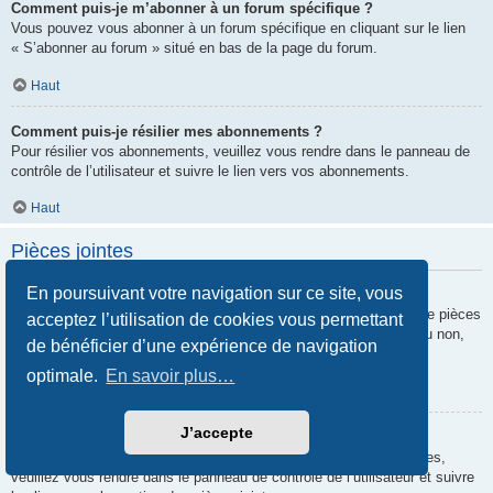
Comment puis-je m’abonner à un forum spécifique ?
Vous pouvez vous abonner à un forum spécifique en cliquant sur le lien
« S’abonner au forum » situé en bas de la page du forum.
Haut
Comment puis-je résilier mes abonnements ?
Pour résilier vos abonnements, veuillez vous rendre dans le panneau de
contrôle de l’utilisateur et suivre le lien vers vos abonnements.
Haut
Pièces jointes
En poursuivant votre navigation sur ce site, vous
Quelles pièces jointes sont autorisées sur ce forum ?
Chaque administrateur peut autoriser ou interdire certains types de pièces
acceptez l’utilisation de cookies vous permettant
jointes. Si vous n’êtes pas certain de savoir ce qui est autorisé ou non,
de bénéficier d’une expérience de navigation
nous vous invitons à contacter un administrateur du forum.
optimale.
En savoir plus…
Haut
J’accepte
Comment puis-je retrouver toutes mes pièces jointes ?
Pour retrouver la liste des pièces jointes que vous avez transférées,
veuillez vous rendre dans le panneau de contrôle de l’utilisateur et suivre