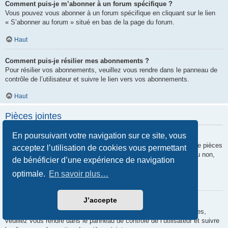
Comment puis-je m’abonner à un forum spécifique ?
Vous pouvez vous abonner à un forum spécifique en cliquant sur le lien
« S’abonner au forum » situé en bas de la page du forum.
Haut
Comment puis-je résilier mes abonnements ?
Pour résilier vos abonnements, veuillez vous rendre dans le panneau de
contrôle de l’utilisateur et suivre le lien vers vos abonnements.
Haut
Pièces jointes
En poursuivant votre navigation sur ce site, vous
Quelles pièces jointes sont autorisées sur ce forum ?
Chaque administrateur peut autoriser ou interdire certains types de pièces
acceptez l’utilisation de cookies vous permettant
jointes. Si vous n’êtes pas certain de savoir ce qui est autorisé ou non,
de bénéficier d’une expérience de navigation
nous vous invitons à contacter un administrateur du forum.
optimale.
En savoir plus…
Haut
J’accepte
Comment puis-je retrouver toutes mes pièces jointes ?
Pour retrouver la liste des pièces jointes que vous avez transférées,
veuillez vous rendre dans le panneau de contrôle de l’utilisateur et suivre